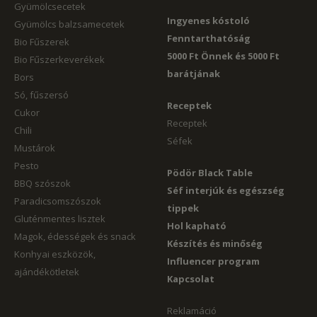
Gyümölcsecetek
Ingyenes kóstoló
Gyümölcs balzsamecetek
Fenntarthatóság
Bio Fűszerek
5000 Ft Önnek és 5000 Ft
Bio Fűszerkeverékek
barátjának
Bors
Só, fűszersó
Receptek
Cukor
Receptek
Chili
Séfek
Mustárok
Pesto
Pödör Black Table
BBQ szószok
Séf interjúk és egészség
Paradicsomszószok
tippek
Gluténmentes lisztek
Hol kapható
Magok, édességek és snack
Készítés és minőség
Konhyai eszközök,
Influencer program
ajándékötletek
Kapcsolat
Reklamáció