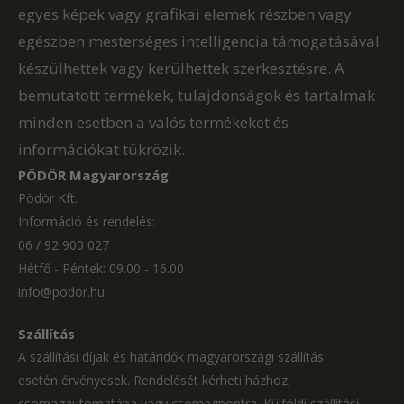
egyes képek vagy grafikai elemek részben vagy
egészben mesterséges intelligencia támogatásával
készülhettek vagy kerülhettek szerkesztésre. A
bemutatott termékek, tulajdonságok és tartalmak
minden esetben a valós termékeket és
információkat tükrözik.
PÖDÖR Magyarország
Pödör Kft.
Információ és rendelés:
06 / 92 900 027
Hétfő - Péntek: 09.00 - 16.00
info@podor.hu
Szállítás
A
szállítási díjak
és határidők magyarországi szállítás
esetén érvényesek. Rendelését kérheti házhoz,
csomagautomatába vagy csomagpontra. Külföldi szállítási