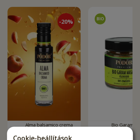
-
20
%
Alma balsamico crema
Bio Garam M
fűszerkeve
Cookie-beállítások