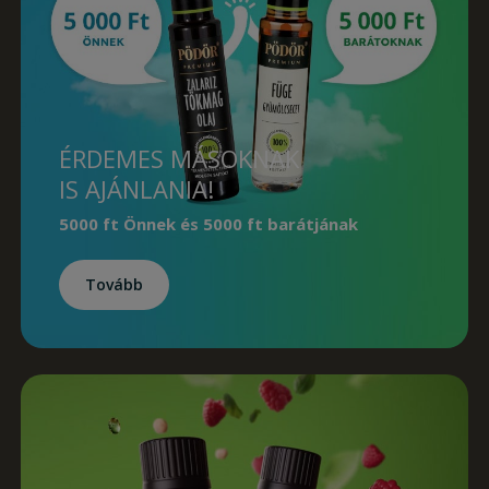
ÉRDEMES MÁSOKNAK
IS AJÁNLANIA!
5000 ft Önnek
és
5000 ft barátjának
Tovább