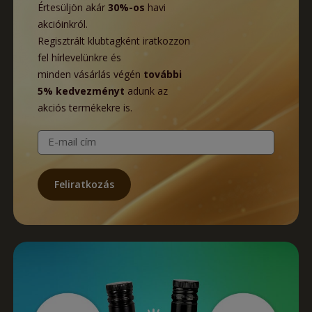
Értesüljön akár
30%-os
havi
akcióinkról.
Regisztrált klubtagként iratkozzon
fel hírlevelünkre és
minden vásárlás végén
további
5% kedvezményt
adunk az
akciós termékekre is.
E-mail cím
Feliratkozás