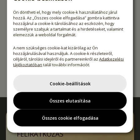
100 ml
250 ml
500 ml
30g
70g
200g
Ön döntheti el, hogy mely cookie-k használatához járul
hozzá. Az „Összes cookie elfogadása” gombra kattintva
Webshop ár
Webshop ár
Klub ár
Klu
hozzájárul a cookie-k tárolásához az eszközén, hogy
4 490 Ft
1 750 Ft
-
20
%
-
személyre szabjuk a tartalmat és a hirdetéseket, valamint
3 592
Ft
1
(44 900 Ft / l)
(58 333 Ft / kg)
elemezzük a weboldal forgalmát.
A nem szükséges cookie-kat kizárólag az Ön
hozzájárulásával használjuk. A cookie-k részleteiről,
céljáról, tárolási idejéről és partnereinkről az
Adatkezelési
tájékoztatóban
talál további információt.
Cookie-beállítások
Összes elutasítása
Összes cookie elfogadása
HÍRLEVÉL
FELIRATKOZÁS