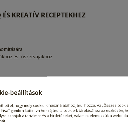
ÉS KREATÍV RECEPTEKHEZ
inomítására
sákhoz és fűszervajakhoz
 elkeverhető folyékony és száraz receptekben is, így egyen
kie-beállítások
theti el, hogy mely cookie-k használatához járul hozzá. Az „Összes cooki
ból
dása” gombra kattintva hozzájárul a cookie-k tárolásához az eszközén, h
yre szabjuk a tartalmat és a hirdetéseket, valamint elemezzük a webolda
mát.