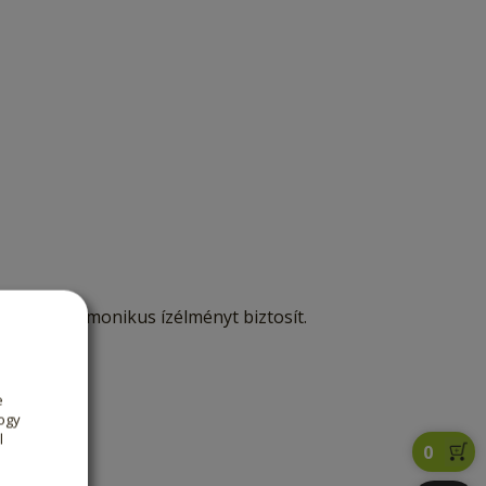
letes, harmonikus ízélményt biztosít.
e
ogy
l
0