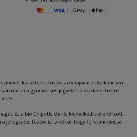
Gyors és biztonságos fizetés
os színével, karakteres füstös aromájával és kellemesen
kusan ötvözi a gyümölcsös jegyeket a markáns füstös
iknek.
. Ez a bio Chipotle chili is kiemelkedik ellenőrzött
 a jellegzetes füstös ízt anélkül, hogy túl dominánssá