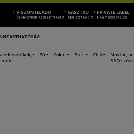
VISZONTELADÓ
GASZTRO
PRIVATE LABEL
ÉS NAGYKER REGISZTRÁCIÓ
REGISZTRÁCIÓ
NAGY KISZERELÉS
ENNTARTHATÓSÁG
szerkeverékek,
Só
Cukor
Bors
Chili
Mustár, pe
lmok
BBQ szósz