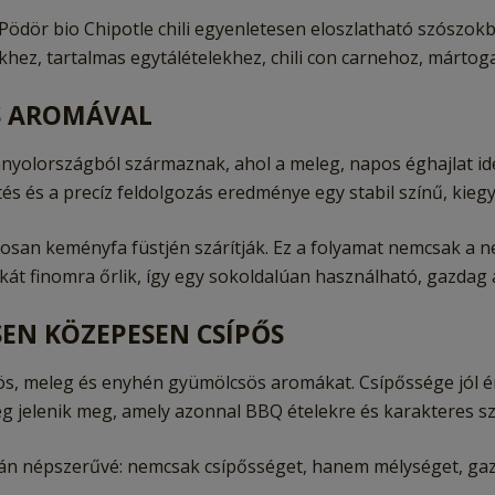
Pödör bio Chipotle chili egyenletesen eloszlatható szószo
hez, tartalmas egytálételekhez, chili con carnehoz, mártog
S AROMÁVAL
nyolországból származnak, ahol a meleg, napos éghajlat ideál
és és a precíz feldolgozás eredménye egy stabil színű, kieg
osan keményfa füstjén szárítják. Ez a folyamat nemcsak a n
ikát finomra őrlik, így egy sokoldalúan használható, gazdag a
SEN KÖZEPESEN CSÍPŐS
tös, meleg és enyhén gyümölcsös aromákat. Csípőssége jól é
ség jelenik meg, amely azonnal BBQ ételekre és karakteres s
azán népszerűvé: nemcsak csípősséget, hanem mélységet, gazd