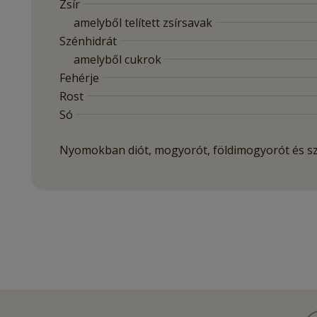
Zsír
amelyből telített zsírsavak
Szénhidrát
amelyből cukrok
Fehérje
Rost
Só
Nyomokban diót, mogyorót, földimogyorót és s