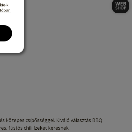
kie-k
atóban
e
l és közepes csípősséggel. Kiváló választás BBQ
, füstös chili ízeket keresnek.