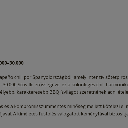
.000–30.000
jalapeño chili por Spanyolországból, amely intenzív sötétpir
0–30.000 Scoville erősségével ez a különleges chili harmoni
 mélyebb, karakteresebb BBQ ízvilágot szeretnének adni étele
és a kompromisszummentes minőség mellett kötelezi el magát
ával. A kíméletes füstölés válogatott keményfával biztosítja