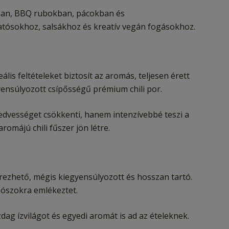
kban, BBQ rubokban, pácokban és
atósokhoz, salsákhoz és kreatív vegán fogásokhoz.
is feltételeket biztosít az aromás, teljesen érett
yensúlyozott csípősségű prémium chili por.
edvességet csökkenti, hanem intenzívebbé teszi a
romájú chili fűszer jön létre.
rezhető, mégis kiegyensúlyozott és hosszan tartó.
zószokra emlékeztet.
ag ízvilágot és egyedi aromát is ad az ételeknek.