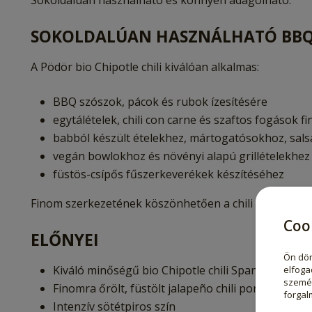
Sokoldalúan használható és könnyen adagolható.
SOKOLDALÚAN HASZNÁLHATÓ BBQ 
A Pödör bio Chipotle chili kiválóan alkalmas:
BBQ szószok, pácok és rubok ízesítésére
egytálételek, chili con carne és szaftos fogások f
babból készült ételekhez, mártogatósokhoz, sal
vegán bowlokhoz és növényi alapú grillételekhez
füstös-csípős fűszerkeverékek készítéséhez
Finom szerkezetének köszönhetően a chili por könnyen
Coo
ELŐNYEI
Ön dön
Kiváló minőségű bio Chipotle chili Spanyolország
elfoga
személ
Finomra őrölt, füstölt jalapeño chili por
forgal
Intenzív sötétpiros szín