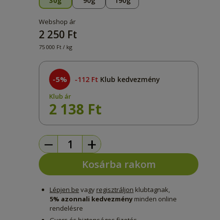
30g
90g
190g
Webshop ár
2 250 Ft
75 000 Ft / kg
-5%
112 Ft
Klub kedvezmény
Klub ár
2 138 Ft
−
+
Kosárba rakom
Lépjen be
vagy
regisztráljon
klubtagnak,
5% azonnali kedvezmény
minden online
rendelésre