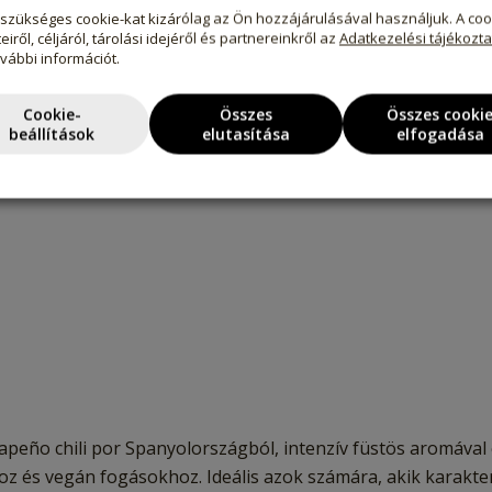
szükséges cookie-kat kizárólag az Ön hozzájárulásával használjuk. A coo
eiről, céljáról, tárolási idejéről és partnereinkről az
Adatkezelési tájékozt
ovábbi információt.
egytálételekhez
Cookie-
Összes
Összes cooki
beállítások
elutasítása
elfogadása
jalapeño chili por Spanyolországból, intenzív füstös aromáva
 és vegán fogásokhoz. Ideális azok számára, akik karakteres