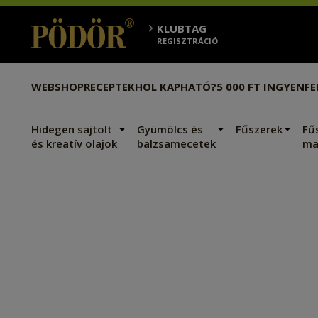
KLUBTAG
REGISZTRÁCIÓ
WEBSHOP
RECEPTEK
HOL KAPHATÓ?
5 000 FT INGYEN
F
Hidegen sajtolt
Gyümölcs és
Fűszerek
Fű
és kreatív olajok
balzsamecetek
ma