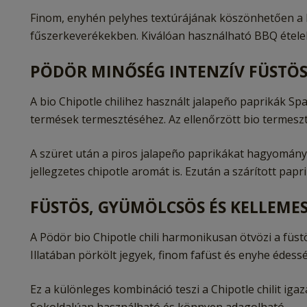
Finom, enyhén pelyhes textúrájának köszönhetően a 
fűszerkeverékekben. Kiválóan használható BBQ ételek
PÖDÖR MINŐSÉG INTENZÍV FÜSTÖ
A bio Chipotle chilihez használt jalapeño paprikák Spa
termések termesztéséhez. Az ellenőrzött bio termeszt
A szüret után a piros jalapeño paprikákat hagyomány
jellegzetes chipotle aromát is. Ezután a szárított papr
FÜSTÖS, GYÜMÖLCSÖS ÉS KELLEME
A Pödör bio Chipotle chili harmonikusan ötvözi a füs
Illatában pörkölt jegyek, finom fafüst és enyhe édes
Ez a különleges kombináció teszi a Chipotle chilit ig