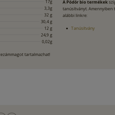
17g
A Pödör bio termékek
szi
3,3g
tanúsítványt. Amennyiben t
32 g
alábbi linkre:
30,4 g
12 g
Tanúsítvány
24,9 g
0,02g
zezámmagot tartalmazhat!