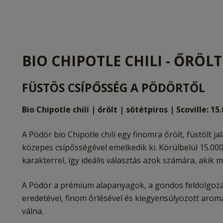
BIO CHIPOTLE CHILI - ŐRÖLT
FÜSTÖS CSÍPŐSSÉG A PÖDÖRTŐL
Bio Chipotle chili | őrölt | sötétpiros | Scoville: 15
A Pödör bio Chipotle chili egy finomra őrölt, füstölt 
közepes csípősségével emelkedik ki. Körülbelül 15.00
karakterrel, így ideális választás azok számára, akik
A Pödör a prémium alapanyagok, a gondos feldolgozás 
eredetével, finom őrlésével és kiegyensúlyozott aromáj
válna.