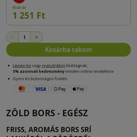
Klub ár
1 251 Ft
Kosárba rakom
Lépjen be
vagy
regisztráljon
klubtagnak,
5% azonnali kedvezmény
minden online rendelésre
Gyors és biztonságos fizetés
ZÖLD BORS - EGÉSZ
FRISS, AROMÁS BORS SRÍ