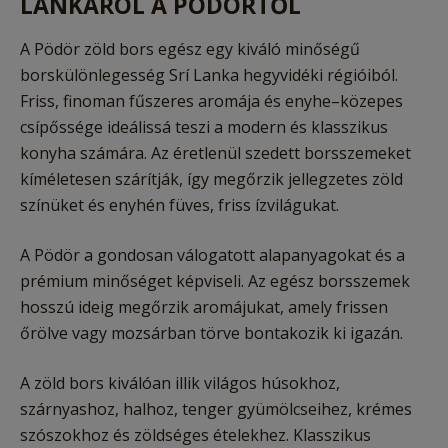
LANKÁRÓL A PÖDÖRTŐL
A Pödör zöld bors egész egy kiváló minőségű
borskülönlegesség Srí Lanka hegyvidéki régióiból.
Friss, finoman fűszeres aromája és enyhe–közepes
csípőssége ideálissá teszi a modern és klasszikus
konyha számára. Az éretlenül szedett borsszemeket
kíméletesen szárítják, így megőrzik jellegzetes zöld
színüket és enyhén füves, friss ízvilágukat.
A Pödör a gondosan válogatott alapanyagokat és a
prémium minőséget képviseli. Az egész borsszemek
hosszú ideig megőrzik aromájukat, amely frissen
őrölve vagy mozsárban törve bontakozik ki igazán.
A zöld bors kiválóan illik világos húsokhoz,
szárnyashoz, halhoz, tenger gyümölcseihez, krémes
szószokhoz és zöldséges ételekhez. Klasszikus