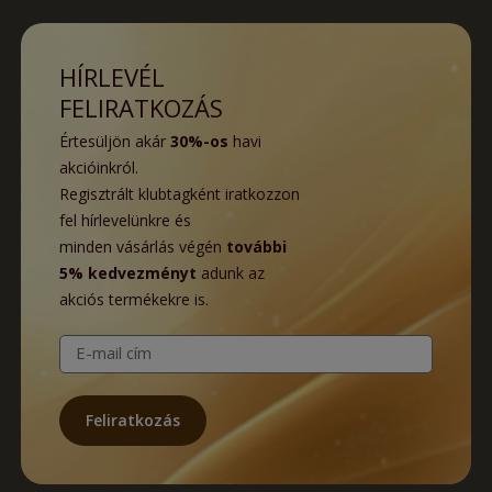
HÍRLEVÉL
FELIRATKOZÁS
Értesüljön akár
30%-os
havi
akcióinkról.
Regisztrált klubtagként iratkozzon
fel hírlevelünkre és
minden vásárlás végén
további
5% kedvezményt
adunk az
akciós termékekre is.
E-mail cím
Feliratkozás