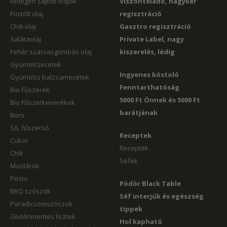
Hidegen sajtolt olajok
Viszonteladó, nagyker
Füstölt olaj
regisztráció
Chili-olaj
Gasztro regisztráció
Salátaolaj
Private Label, nagy
Fehér szarvasgombás olaj
kiszerelés, lédig
Gyümölcsecetek
Ingyenes kóstoló
Gyümölcs balzsamecetek
Fenntarthatóság
Bio Fűszerek
5000 Ft Önnek és 5000 Ft
Bio Fűszerkeverékek
barátjának
Bors
Só, fűszersó
Receptek
Cukor
Receptek
Chili
Séfek
Mustárok
Pesto
Pödör Black Table
BBQ szószok
Séf interjúk és egészség
Paradicsomszószok
tippek
Gluténmentes lisztek
Hol kapható