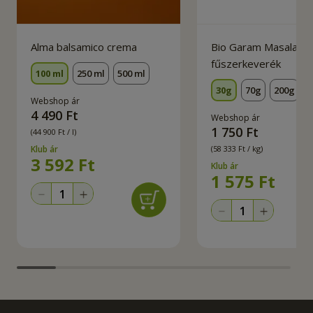
Alma balsamico crema
Bio Garam Masala
fűszerkeverék
100 ml
250 ml
500 ml
30g
70g
200g
Webshop ár
4 490 Ft
Webshop ár
1 750 Ft
(44 900 Ft / l)
Klub ár
(58 333 Ft / kg)
3 592
Ft
Klub ár
1 575
Ft