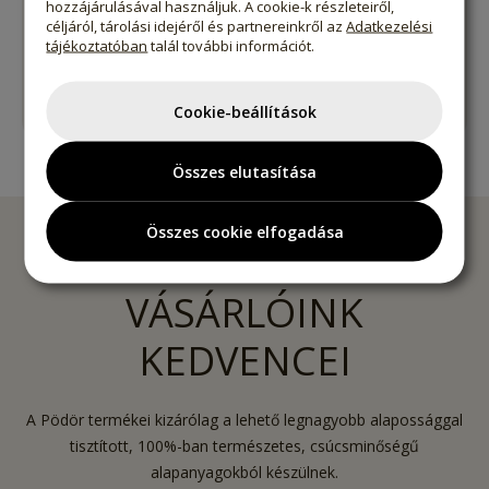
hozzájárulásával használjuk. A cookie-k részleteiről,
Fényvédett, száraz, hűvös helyen.
céljáról, tárolási idejéről és partnereinkről az
Adatkezelési
tájékoztatóban
talál további információt.
Származási hely:
Srí Lanka
Cookie-beállítások
Összes elutasítása
Összes cookie elfogadása
VÁSÁRLÓINK
KEDVENCEI
A Pödör termékei kizárólag a lehető legnagyobb alapossággal
tisztított, 100%-ban természetes, csúcsminőségű
alapanyagokból készülnek.