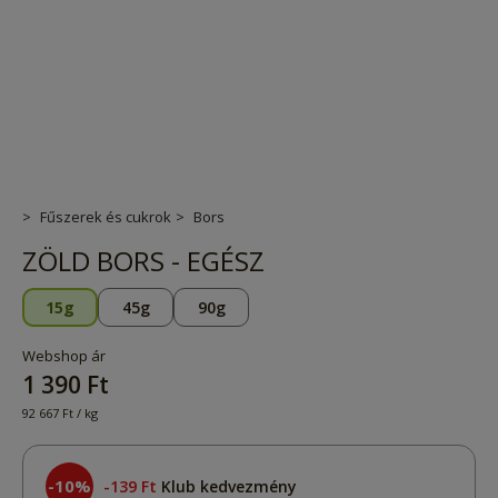
Fűszerek és cukrok
Bors
ZÖLD BORS - EGÉSZ
15g
45g
90g
Webshop ár
1 390 Ft
92 667 Ft / kg
-10%
139 Ft
Klub kedvezmény