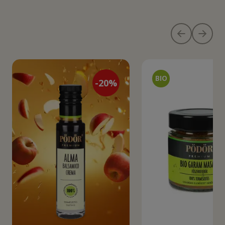
-
20
%