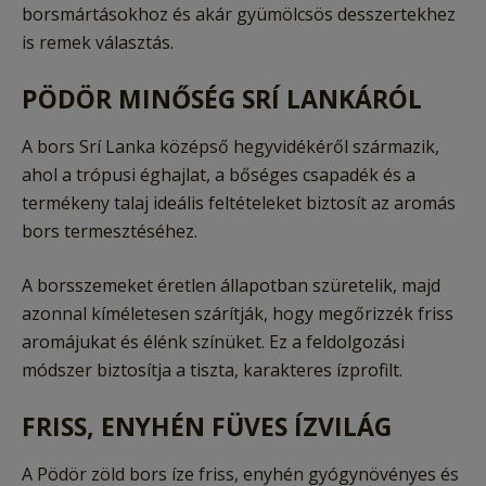
borsmártásokhoz és akár gyümölcsös desszertekhez
is remek választás.
PÖDÖR MINŐSÉG SRÍ LANKÁRÓL
A bors Srí Lanka középső hegyvidékéről származik,
ahol a trópusi éghajlat, a bőséges csapadék és a
termékeny talaj ideális feltételeket biztosít az aromás
bors termesztéséhez.
A borsszemeket éretlen állapotban szüretelik, majd
azonnal kíméletesen szárítják, hogy megőrizzék friss
aromájukat és élénk színüket. Ez a feldolgozási
módszer biztosítja a tiszta, karakteres ízprofilt.
FRISS, ENYHÉN FÜVES ÍZVILÁG
A Pödör zöld bors íze friss, enyhén gyógynövényes és