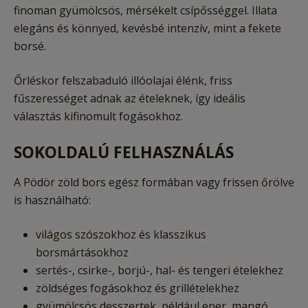
finoman gyümölcsös, mérsékelt csípősséggel. Illata
elegáns és könnyed, kevésbé intenzív, mint a fekete
borsé.
Őrléskor felszabaduló illóolajai élénk, friss
fűszerességet adnak az ételeknek, így ideális
választás kifinomult fogásokhoz.
SOKOLDALÚ FELHASZNÁLÁS
A Pödör zöld bors egész formában vagy frissen őrölve
is használható:
világos szószokhoz és klasszikus
borsmártásokhoz
sertés-, csirke-, borjú-, hal- és tengeri ételekhez
zöldséges fogásokhoz és grillételekhez
gyümölcsös desszertek, például eper, mangó