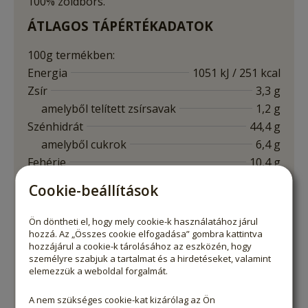
100% zöldbors.
ÁTLAGOS TÁPÉRTÉKADATOK
100g termékben:
Energia
1051 kJ / 251 kcal
Zsír
3,3 g
amelyből telített zsírsavak
1,2 g
Szénhidrát
44,4 g
amelyből cukrok
6,4 g
Fehérje
10,4 g
Rost
25,3 g
Cookie-beállítások
Só
0 g
Ön döntheti el, hogy mely cookie-k használatához járul
Nyomokban diót, mogyorót, földimogyorót és
hozzá. Az „Összes cookie elfogadása” gombra kattintva
hozzájárul a cookie-k tárolásához az eszközén, hogy
szezámmagot tartalmazhat!
személyre szabjuk a tartalmat és a hirdetéseket, valamint
elemezzük a weboldal forgalmát.
TÁROLÁS
A nem szükséges cookie-kat kizárólag az Ön