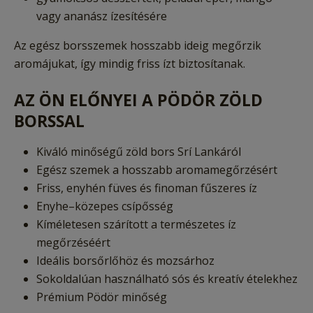
vagy ananász ízesítésére
Az egész borsszemek hosszabb ideig megőrzik
aromájukat, így mindig friss ízt biztosítanak.
AZ ÖN ELŐNYEI A PÖDÖR ZÖLD
BORSSAL
Kiváló minőségű zöld bors Srí Lankáról
Egész szemek a hosszabb aromamegőrzésért
Friss, enyhén füves és finoman fűszeres íz
Enyhe–közepes csípősség
Kíméletesen szárított a természetes íz
megőrzéséért
Ideális borsőrlőhöz és mozsárhoz
Sokoldalúan használható sós és kreatív ételekhez
Prémium Pödör minőség