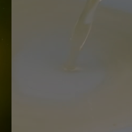
-5%
104 Ft
Klub kedvezmény
Klub ár
1 986 Ft
−
+
Kosárba rakom
Lépjen be
vagy
regisztráljon
klubtagnak,
5% azonnali kedvezmény
minden online
rendelésre
Gyors és biztonságos fizetés