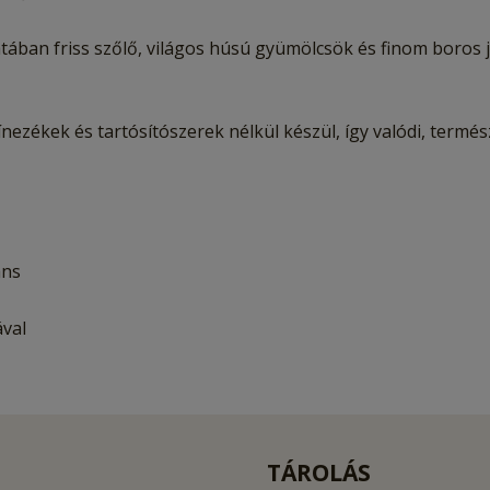
latában friss szőlő, világos húsú gyümölcsök és finom boros j
zékek és tartósítószerek nélkül készül, így valódi, termész
áns
val
TÁROLÁS