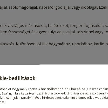
ajjal, szőlőmagolajjal, napraforgóolajjal vagy dióolajjal. Ez
szi a világos mártásokat, halételeket, tengeri fogásokat, s
n frissességet és egyensúlyt ad a vajjal, tejszínnel vagy t
lasztás. Különösen jól illik hagymához, uborkához, karfiol
kie-beállítások
tott alapanyagok és a gondos előállítás megtestesítője. 
theti el, hogy mely cookie-k használatához járul hozzá. Az „Összes cooki
dása” gombra kattintva hozzájárul a cookie-k tárolásához az eszközén, h
yre szabjuk a tartalmat és a hirdetéseket, valamint elemezzük a webolda
t savassága és sokoldalú felhasználhatósága bizonyítja. Ideá
mát.
nőségű ízesítőket keresnek.