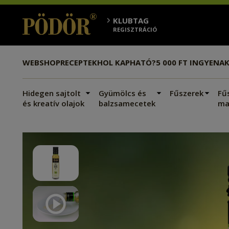
KLUBTAG
REGISZTRÁCIÓ
WEBSHOP
RECEPTEK
HOL KAPHATÓ?
5 000 FT INGYEN
AK
Hidegen sajtolt
Gyümölcs és
Fűszerek
Fű
és kreatív olajok
balzsamecetek
ma