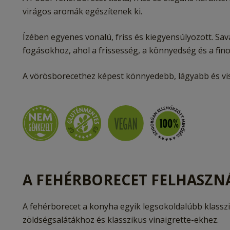
virágos aromák egészítenek ki.
Ízében egyenes vonalú, friss és kiegyensúlyozott. Sa
fogásokhoz, ahol a frissesség, a könnyedség és a fino
A vörösborecethez képest könnyedebb, lágyabb és vis
A FEHÉRBORECET FELHASZN
A fehérborecet a konyha egyik legsokoldalúbb klasszi
zöldségsalátákhoz és klasszikus vinaigrette-ekhez.