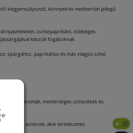
ekből kiegyensúlyozott, könnyed és mediterrán jellegű
zárnyasételeket, csirkepaprikást, zöldséges
ojássárgájával készült fogásoknak.
hoz, spárgához, paprikához és más világos színű
Mesterséges aromák, mesterséges színezékek és
e
ogy
l
0
lis választás azoknak, akik természetes