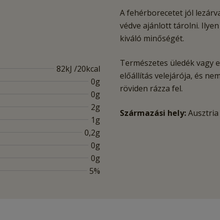
A fehérborecetet jól lezárv
védve ajánlott tárolni. Il
kiváló minőségét.
Természetes üledék vagy e
82kJ /20kcal
előállítás velejárója, és n
0g
röviden rázza fel.
0g
2g
Származási hely:
Ausztria
1g
0,2g
0g
0g
5%