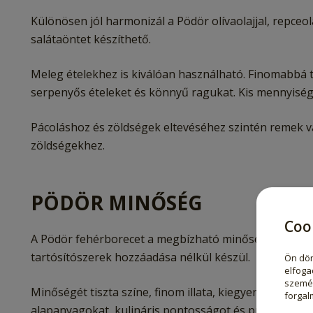
Különösen jól harmonizál a Pödör olívaolajjal, repceol
salátaöntet készíthető.
Meleg ételekhez is kiválóan használható. Finomabbá te
serpenyős ételeket és könnyű ragukat. Kis mennyiségbe
Pácoláshoz és zöldségek eltevéséhez szintén remek vá
zöldségekhez.
PÖDÖR MINŐSÉG
Coo
A Pödör fehérborecet a megbízható minőség, a váloga
tartósítószerek hozzáadása nélkül készül.
Ön dön
elfoga
személ
Minőségét tiszta színe, finom illata, kiegyensúlyozot
forgal
alapanyagokat, kulináris pontosságot és prémium mi