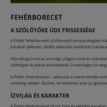
FEHÉRBORECET
A SZŐLŐTŐKE ÜDE FRISSESSÉGE
A Pödör fehérborecet a kifinomult konyha elegáns kla
karakter jellemez. Ideális választás mindazok számára
Visszafogott boros aromája, világos színe és sokoldal
zöldségek és pácok készítésénél. Frissességet és ele
A Pödör fehérborecet – akárcsak a márka minden ecet
minőség mellett. Őszinte, természetes ecet az igény
ÍZVILÁG ÉS KARAKTER
A Pödör fehérborecet tiszta, friss és elegáns karakte