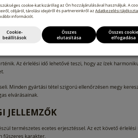
szükséges cookie-kat kizárólag az Ön hozzájárulásával használjuk. A coo
eiről, céljáról, tárolási idejéről és partnereinkről az
Adatkezelési tájékozt
ovábbi információt.
Cookie-
Összes
Összes cooki
beállítások
elutasítása
elfogadása
természetes ecetes erjesztéssel. Ennek eredménye a finom s
ténik. Az érlelési idő lehetővé teszi, hogy az ízek harmonik
t.
eli. Minden gyártási tétel szigorú ellenőrzésen megy keresz
as elvárásainak.
I JELLEMZŐK
zül természetes ecetes erjesztéssel. Az ezt követő érlelési
an fűszeres karakter.