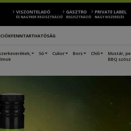
VISZONTELADÓ
GASZTRO
PRIVATE LABEL
ÉS NAGYKER REGISZTRÁCIÓ
REGISZTRÁCIÓ
NAGY KISZERELÉS
CIÓK
FENNTARTHATÓSÁG
szerkeverékek,
Só
Cukor
Bors
Chili
Mustár, pe
lmok
BBQ szósz