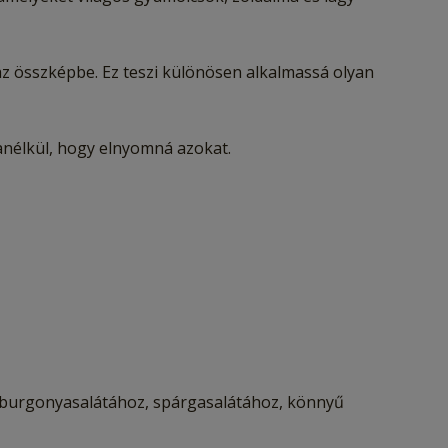
az összképbe. Ez teszi különösen alkalmassá olyan
anélkül, hogy elnyomná azokat.
z, burgonyasalátához, spárgasalátához, könnyű