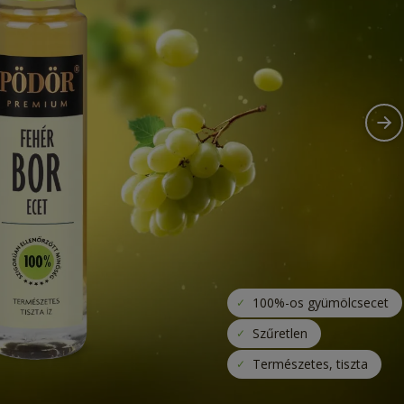
100%-os gyümölcsecet
Szűretlen
Természetes, tiszta