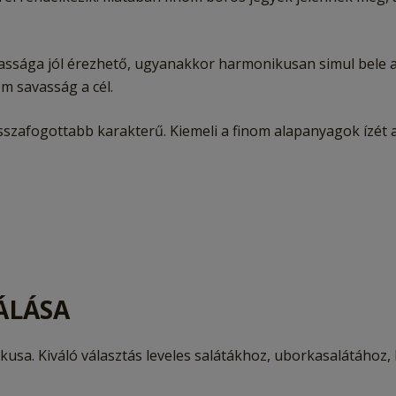
vassága jól érezhető, ugyanakkor harmonikusan simul bele 
m savasság a cél.
szafogottabb karakterű. Kiemeli a finom alapanyagok ízét 
ÁLÁSA
kusa. Kiváló választás leveles salátákhoz, uborkasalátáho