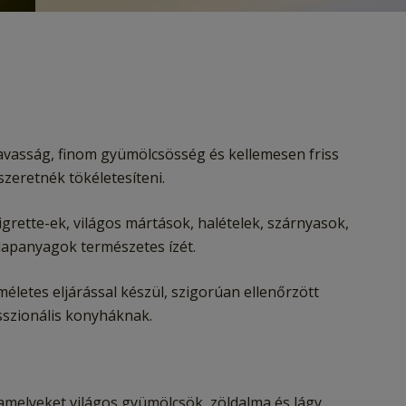
savasság, finom gyümölcsösség és kellemesen friss
szeretnék tökéletesíteni.
igrette-ek, világos mártások, halételek, szárnyasok,
alapanyagok természetes ízét.
letes eljárással készül, szigorúan ellenőrzött
sszionális konyháknak.
, amelyeket világos gyümölcsök, zöldalma és lágy