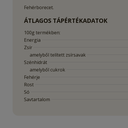
Fehérborecet.
ÁTLAGOS TÁPÉRTÉKADATOK
100g termékben:
Energia
Zsír
amelyből telített zsírsavak
Szénhidrát
amelyből cukrok
Fehérje
Rost
Só
Savtartalom