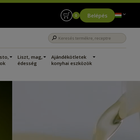
Belépés
0
sto,
Liszt, mag,
Ajándékötletek
ok
édesség
konyhai eszközök
Ecetek
Gyümölcsecetek
FEHÉRBORECET
100 ml
250 ml
500 ml
Webshop ár
2 090 Ft
20 900 Ft / l