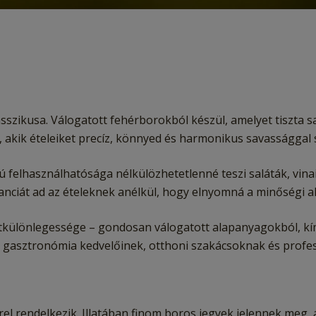
sszikusa. Válogatott fehérborokból készül, amelyet tiszta 
, akik ételeiket precíz, könnyed és harmonikus savassággal 
ú felhasználhatósága nélkülözhetetlenné teszi saláták, vina
ganciát ad az ételeknek anélkül, hogy elnyomná a minőségi 
különlegessége – gondosan válogatott alapanyagokból, kímé
es gasztronómia kedvelőinek, otthoni szakácsoknak és profe
rrel rendelkezik. Illatában finom boros jegyek jelennek meg