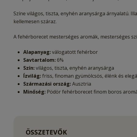
Színe világos, tiszta, enyhén aranysárga árnyalatú. Il
kellemesen száraz.
A fehérborecet mesterséges aromák, mesterséges színe
Alapanyag:
válogatott fehérbor
Savtartalom:
6%
Szín:
világos, tiszta, enyhén aranysárga
Ízvilág:
friss, finoman gyümölcsös, élénk és eleg
Származási ország:
Ausztria
Minőség:
Pödör fehérborecet finom boros aromá
ÖSSZETEVŐK