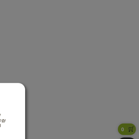
e
ogy
l
0