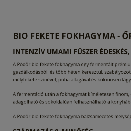
BIO FEKETE FOKHAGYMA - Ő
INTENZÍV UMAMI FŰSZER ÉDESKÉS
A Pödör bio fekete fokhagyma egy fermentált prémiu
gazdálkodásból, és több héten keresztül, szabályozot
mélyfekete színével, puha állagával és különösen lágy í
A fermentáció után a fokhagymát kíméletesen finom, 
adagolható és sokoldalúan felhasználható a konyháb
A Pödör bio fekete fokhagyma balzsamecetes mélység