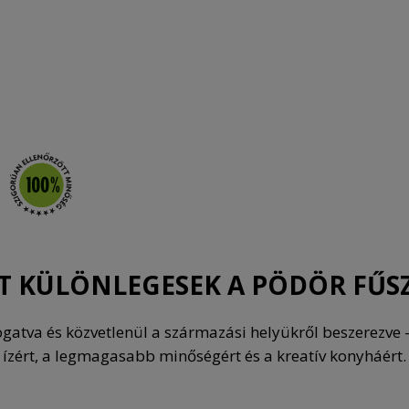
T KÜLÖNLEGESEK A PÖDÖR FŰS
atva és közvetlenül a származási helyükről beszerezve 
ízért, a legmagasabb minőségért és a kreatív konyháért.