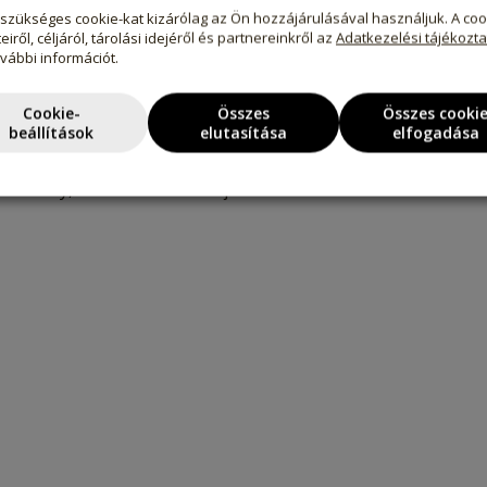
szükséges cookie-kat kizárólag az Ön hozzájárulásával használjuk. A coo
eiről, céljáról, tárolási idejéről és partnereinkről az
Adatkezelési tájékozt
z
ovábbi információt.
Cookie-
Összes
Összes cooki
beállítások
elutasítása
elfogadása
ek mély, harmonikus ízt adjon.