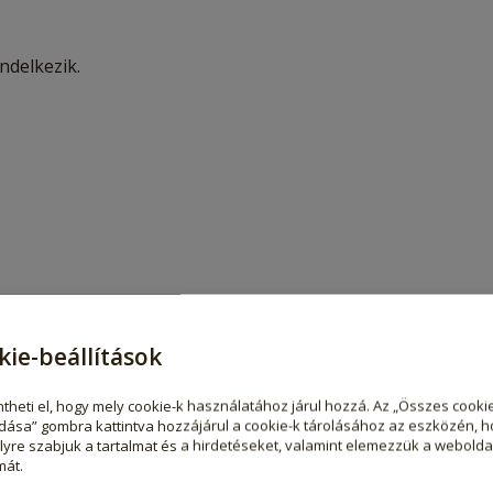
ndelkezik.
így ez a fűszer rendkívül sokoldalúan használható.
kie-beállítások
theti el, hogy mely cookie-k használatához járul hozzá. Az „Összes cooki
s kreatív konyhai felhasználásra.
dása” gombra kattintva hozzájárul a cookie-k tárolásához az eszközén, h
yre szabjuk a tartalmat és a hirdetéseket, valamint elemezzük a webolda
mát.