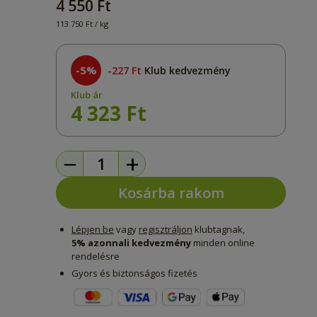
4 550 Ft
113 750 Ft / kg
-5%
227 Ft
Klub kedvezmény
Klub ár
4 323 Ft
−
+
Kosárba rakom
Lépjen be
vagy
regisztráljon
klubtagnak,
5% azonnali kedvezmény
minden online
rendelésre
Gyors és biztonságos fizetés