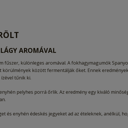
RÖLT
, LÁGY AROMÁVAL
m fűszer, különleges aromával. A fokhagymagumók Spanyol
t körülmények között fermentálják őket. Ennek eredményekén
zével tűnik ki.
enyhén pelyhes porrá őrlik. Az eredmény egy kiváló minősé
an.
et és enyhén édeskés jegyeket ad az ételeknek, anélkül, h