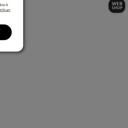
kie-k
atóban
e