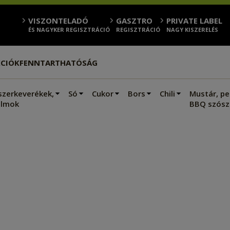
VISZONTELADÓ
GASZTRO
PRIVATE LABEL
ÉS NAGYKER REGISZTRÁCIÓ
REGISZTRÁCIÓ
NAGY KISZERELÉS
CIÓK
FENNTARTHATÓSÁG
szerkeverékek,
Só
Cukor
Bors
Chili
Mustár, pe
lmok
BBQ szósz