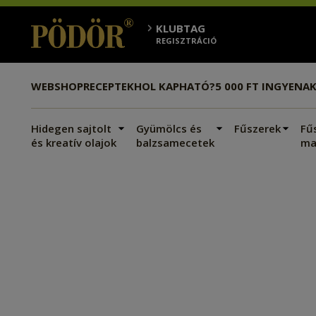
KLUBTAG
REGISZTRÁCIÓ
WEBSHOP
RECEPTEK
HOL KAPHATÓ?
5 000 FT INGYEN
AK
Hidegen sajtolt
Gyümölcs és
Fűszerek
Fű
és kreatív olajok
balzsamecetek
ma