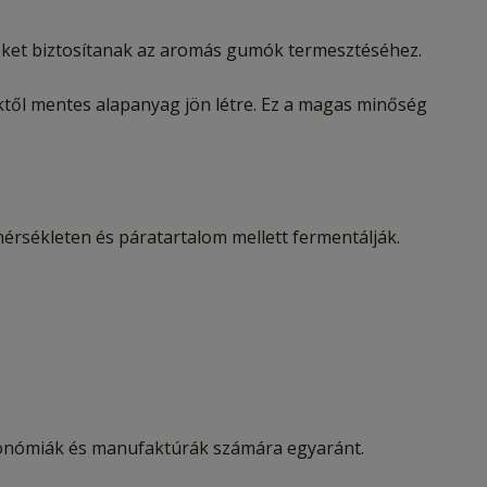
eleket biztosítanak az aromás gumók termesztéséhez.
ektől mentes alapanyag jön létre. Ez a magas minőség
rsékleten és páratartalom mellett fermentálják.
ztronómiák és manufaktúrák számára egyaránt.