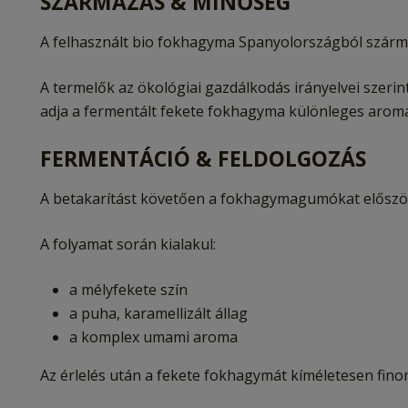
SZÁRMAZÁS & MINŐSÉG
A felhasznált bio fokhagyma Spanyolországból származ
A termelők az ökológiai gazdálkodás irányelvei szeri
adja a fermentált fekete fokhagyma különleges aromá
FERMENTÁCIÓ & FELDOLGOZÁS
A betakarítást követően a fokhagymagumókat először 
A folyamat során kialakul:
a mélyfekete szín
a puha, karamellizált állag
a komplex umami aroma
Az érlelés után a fekete fokhagymát kíméletesen fino