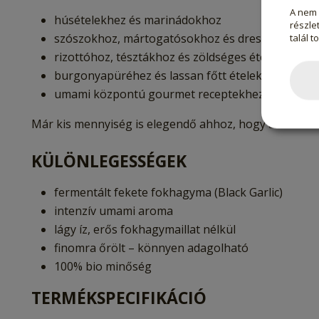
A nem 
húsételekhez és marinádokhoz
részlet
szószokhoz, mártogatósokhoz és dresszingekhe
talál t
rizottóhoz, tésztákhoz és zöldséges ételekhez
burgonyapüréhez és lassan főtt ételekhez
umami központú gourmet receptekhez
Már kis mennyiség is elegendő ahhoz, hogy az ételekn
KÜLÖNLEGESSÉGEK
fermentált fekete fokhagyma (Black Garlic)
intenzív umami aroma
lágy íz, erős fokhagymaillat nélkül
finomra őrölt – könnyen adagolható
100% bio minőség
TERMÉKSPECIFIKÁCIÓ