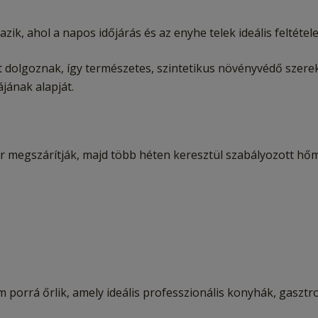
ik, ahol a napos időjárás és az enyhe telek ideális feltét
nt dolgoznak, így természetes, szintetikus növényvédő szer
jának alapját.
megszárítják, majd több héten keresztül szabályozott hőmé
m porrá őrlik, amely ideális professzionális konyhák, gas