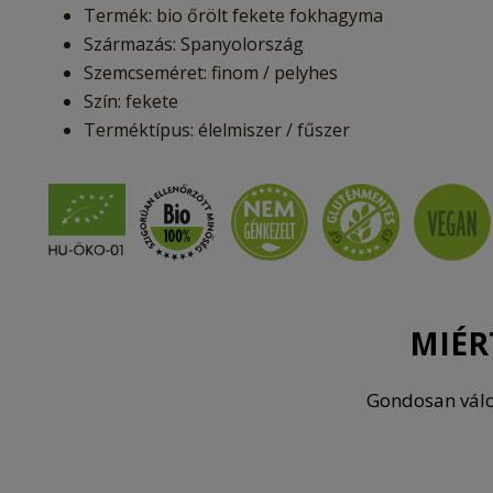
Termék: bio őrölt fekete fokhagyma
Származás: Spanyolország
Szemcseméret: finom / pelyhes
Szín: fekete
Terméktípus: élelmiszer / fűszer
MIÉR
Gondosan válog