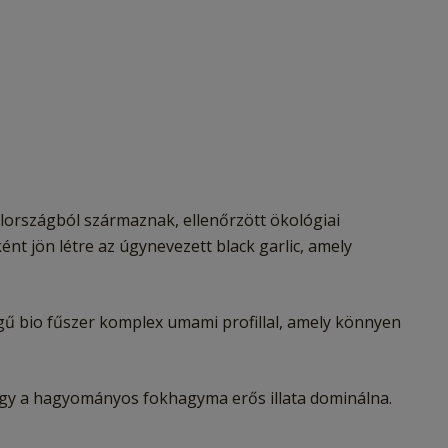
országból származnak, ellenőrzött ökológiai
t jön létre az úgynevezett black garlic, amely
gű bio fűszer komplex umami profillal, amely könnyen
ogy a hagyományos fokhagyma erős illata dominálna.