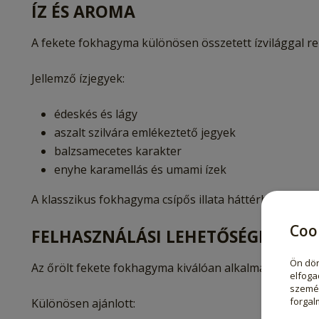
ÍZ ÉS AROMA
A fekete fokhagyma különösen összetett ízvilággal re
Jellemző ízjegyek:
édeskés és lágy
aszalt szilvára emlékeztető jegyek
balzsamecetes karakter
enyhe karamellás és umami ízek
A klasszikus fokhagyma csípős illata háttérbe szorul, 
Coo
FELHASZNÁLÁSI LEHETŐSÉGEK
Ön dön
Az őrölt fekete fokhagyma kiválóan alkalmas modern é
elfoga
személ
forgal
Különösen ajánlott: