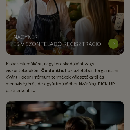
NAGYKER
ÉS VISZONTELADÓ REGISZTRÁCIÓ
Kiskereskedőként, nagykereskedőként vagy
viszonteladóként
Ön dönthet
az üzletében forgalmazni
kívánt Pödör Prémium termékek választékáról és
mennyiségéről, de együttműködhet kizárólag PICK UP
partnerként is.