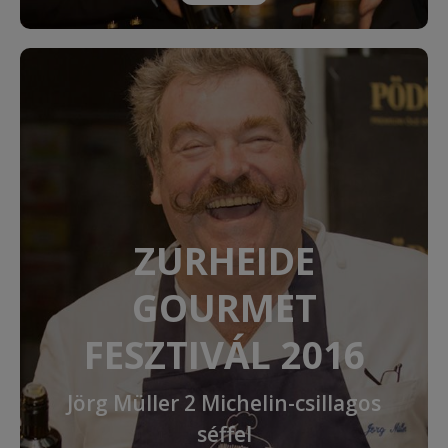
ZURHEIDE
GOURMET
FESZTIVÁL 2016
Jörg Müller 2 Michelin-csillagos
séffel