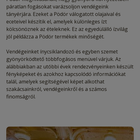
páratlan fogásokat varázsoljon vendégeink
tányérjára. Ezeket a Pödör válogatott olajaival és
eceteivel készítik el, amelyek különleges ízt
kölcsönöznek az ételeknek. Ez az egyedülálló ízvilág
jól példázza a Pödör termékek minőségét.
Vendégeinket ínycsiklandozó és egyben szemet
gyönyörködtető többfogásos menüvel várjuk. Az
alábbiakban az utóbbi évek rendezvényeinken készült
fényképeket és azokhoz kapcsolódó információkat
talál, amelyek segítségével képet alkothat
szakácsainkról, vendégeinkről és a számos
finomságról.