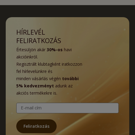
HÍRLEVÉL
FELIRATKOZÁS
Értesüljön akár
30%-os
havi
akcióinkról.
Regisztrált klubtagként iratkozzon
fel hírlevelünkre és
minden vásárlás végén
további
5% kedvezményt
adunk az
akciós termékekre is.
E-mail cím
Feliratkozás