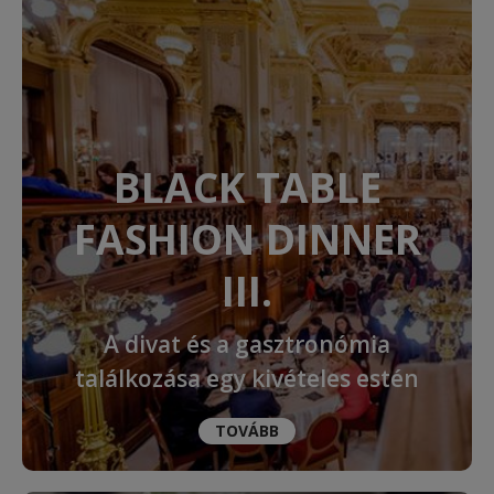
BLACK TABLE
FASHION DINNER
III.
A divat és a gasztronómia
találkozása egy kivételes estén
TOVÁBB