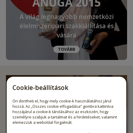
ANUGA 2015
A világ legnagyobb nemzetközi
élelmiszeripari szakkiállítása és
vására
TOVÁBB
Cookie-beállítások
Ön döntheti el, hogy mely cookie-k használatához járul
hozzá. Az „Összes cookie elfogadása” gombra kattintva
hozzájárul a cookie-k tárolásához az eszközén, hogy
személyre szabjuk a tartalmat és a hirdetéseket, valamint
elemezzük a weboldal forgalmát.