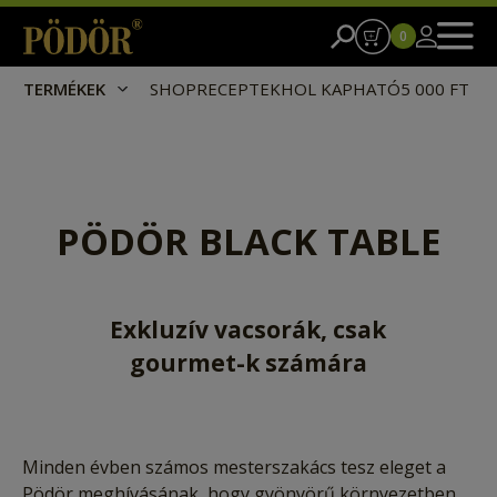
0
TERMÉKEK
SHOP
RECEPTEK
HOL KAPHATÓ
5 000 FT I
PÖDÖR BLACK TABLE
Exkluzív vacsorák, csak
gourmet-k számára
Minden évben számos mesterszakács tesz eleget a
Pödör meghívásának, hogy gyönyörű környezetben