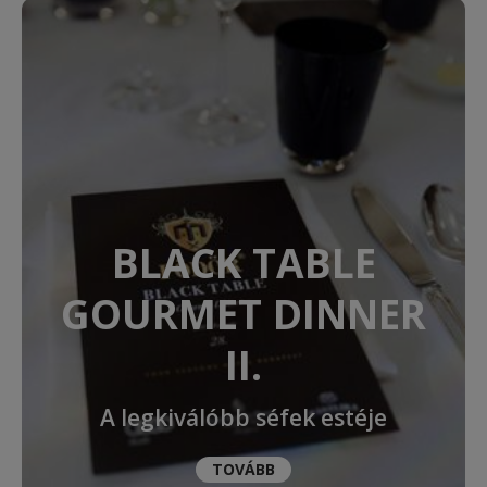
BLACK TABLE
GOURMET DINNER
II.
A legkiválóbb séfek estéje
TOVÁBB