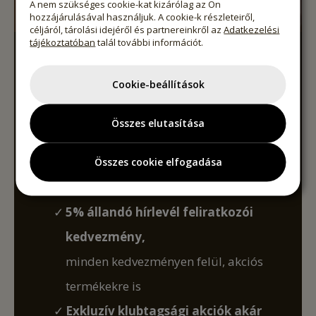
A nem szükséges cookie-kat kizárólag az Ön
hozzájárulásával használjuk. A cookie-k részleteiről,
céljáról, tárolási idejéről és partnereinkről az
Adatkezelési
tájékoztatóban
talál további információt.
LEGYEN PÖDÖR
KLUBTAG!
Cookie-beállítások
Élvezze az exkluzív előnyöket, különleges
Összes elutasítása
ajánlatokat.
5% azonnali klubtag kedvezmény
Összes cookie elfogadása
minden online rendelésre
5% állandó hírlevél feliratkozói
kedvezmény,
minden kedvezményen felül, akciós
termékekre is
Exkluzív klubtagsági akciók akár