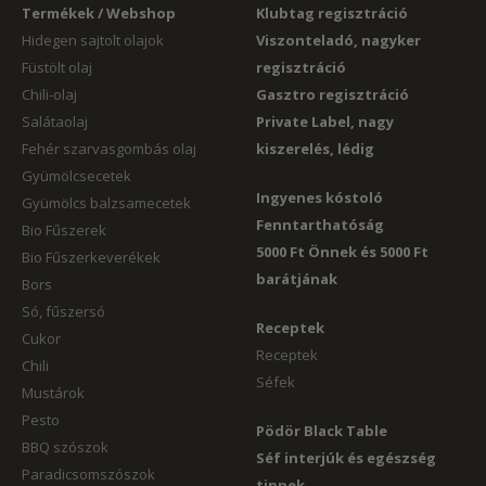
Termékek / Webshop
Klubtag regisztráció
Hidegen sajtolt olajok
Viszonteladó, nagyker
Füstölt olaj
regisztráció
Chili-olaj
Gasztro regisztráció
Salátaolaj
Private Label, nagy
Fehér szarvasgombás olaj
kiszerelés, lédig
Gyümölcsecetek
Ingyenes kóstoló
Gyümölcs balzsamecetek
Fenntarthatóság
Bio Fűszerek
5000 Ft Önnek és 5000 Ft
Bio Fűszerkeverékek
barátjának
Bors
Só, fűszersó
Receptek
Cukor
Receptek
Chili
Séfek
Mustárok
Pesto
Pödör Black Table
BBQ szószok
Séf interjúk és egészség
Paradicsomszószok
tippek