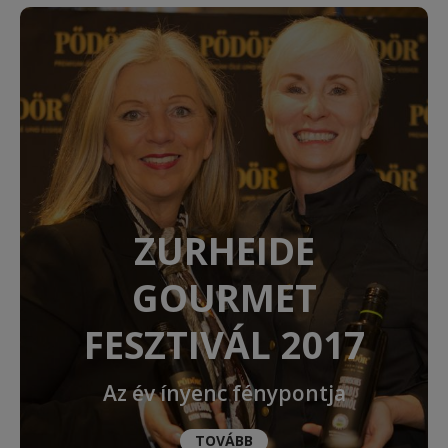
ZURHEIDE
GOURMET
FESZTIVÁL 2017
Az év ínyenc fénypontja
TOVÁBB