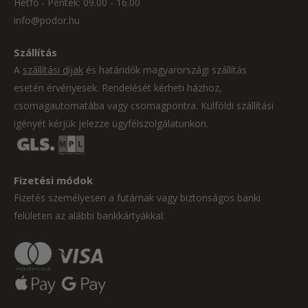
Hétfő - Péntek: 09.00 - 16.00
info@podor.hu
Szállítás
A
szállítási díjak
és határidők magyarországi szállítás
esetén érvényesek. Rendelését kérheti házhoz,
csomagautomatába vagy csomagpontra. Külföldi szállítási
igényét kérjük jelezze ügyfélszolgálatunkon.
Fizetési módok
Fizetés személyesen a futárnak vagy biztonságos banki
felületen az alábbi bankkártyákkal: