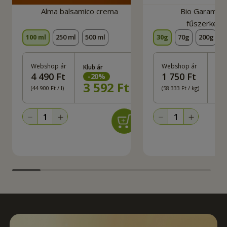
Alma balsamico crema
Bio Garam M
fűszerkeve
100 ml
250 ml
500 ml
30g
70g
200g
Webshop ár
Webshop ár
Klub ár
Klu
4 490 Ft
1 750 Ft
-
20
%
-
3 592
Ft
1
(44 900 Ft / l)
(58 333 Ft / kg)