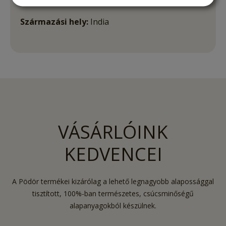
Származási hely:
India
VÁSÁRLÓINK
KEDVENCEI
A Pödör termékei kizárólag a lehető legnagyobb alapossággal
tisztított, 100%-ban természetes, csúcsminőségű
alapanyagokból készülnek.