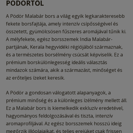
PÖDÖRTŐL
A Pödör Malabár bors a világ egyik legkarakteresebb
fekete borsfajtája, amely intenzív csípősségével és
összetett, gyümölcsösen fűszeres aromájával tűnik ki.
A mélyfekete, egész borsszemek India Malabár-
partjának, Kerala hegyvidéki régiójából származnak,
és a természetes borsélmény csúcsát képviselik. Ez a
prémium borskülönlegesség ideális választás
mindazok számára, akik a származást, minőséget és
az erőteljes ízeket keresik.
A Pödör a gondosan válogatott alapanyagok, a
prémium minőség és a különleges ízélmény mellett áll.
Ez a Malabár bors is kiemelkedik exkluzív eredetével,
hagyományos feldolgozásával és tiszta, intenzív
aromaprofiljával. Az egész borsszemek hosszú ideig
megőrzik illóolajaikat, és teljes erejüket csak frissen