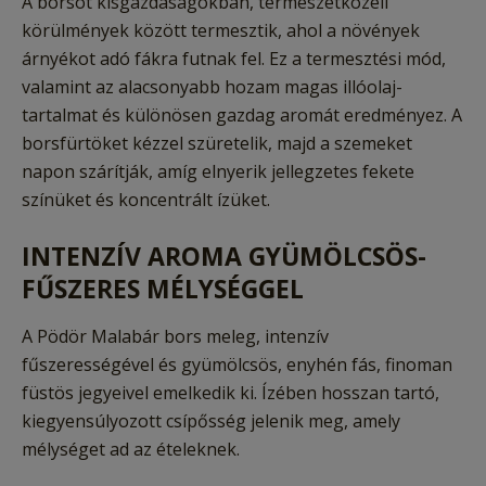
A borsot kisgazdaságokban, természetközeli
körülmények között termesztik, ahol a növények
árnyékot adó fákra futnak fel. Ez a termesztési mód,
valamint az alacsonyabb hozam magas illóolaj-
tartalmat és különösen gazdag aromát eredményez. A
borsfürtöket kézzel szüretelik, majd a szemeket
napon szárítják, amíg elnyerik jellegzetes fekete
színüket és koncentrált ízüket.
INTENZÍV AROMA GYÜMÖLCSÖS-
FŰSZERES MÉLYSÉGGEL
A Pödör Malabár bors meleg, intenzív
fűszerességével és gyümölcsös, enyhén fás, finoman
füstös jegyeivel emelkedik ki. Ízében hosszan tartó,
kiegyensúlyozott csípősség jelenik meg, amely
mélységet ad az ételeknek.