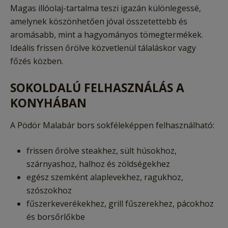
Magas illóolaj-tartalma teszi igazán különlegessé,
amelynek köszönhetően jóval összetettebb és
aromásabb, mint a hagyományos tömegtermékek.
Ideális frissen őrölve közvetlenül tálaláskor vagy
főzés közben.
SOKOLDALÚ FELHASZNÁLÁS A
KONYHÁBAN
A Pödör Malabár bors sokféleképpen felhasználható:
frissen őrölve steakhez, sült húsokhoz,
szárnyashoz, halhoz és zöldségekhez
egész szemként alaplevekhez, ragukhoz,
szószokhoz
fűszerkeverékekhez, grill fűszerekhez, pácokhoz
és borsőrlőkbe