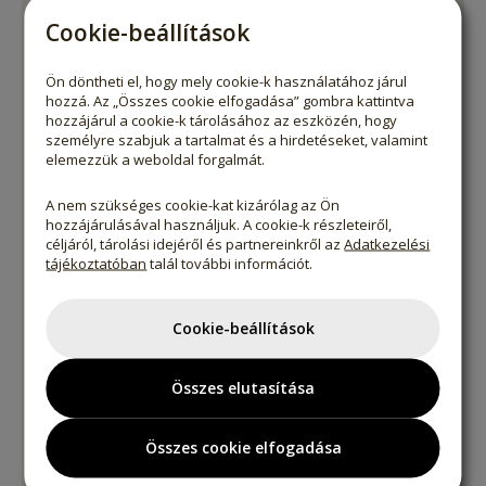
100g termékben:
Cookie-beállítások
Energia
1055 kJ / 251 kcal
Zsír
3,3 g
Ön döntheti el, hogy mely cookie-k használatához járul
amelyből telített zsírsavak
0,9 g
hozzá. Az „Összes cookie elfogadása” gombra kattintva
Szénhidrát
64 g
hozzájárul a cookie-k tárolásához az eszközén, hogy
személyre szabjuk a tartalmat és a hirdetéseket, valamint
amelyből cukrok
0,6 g
elemezzük a weboldal forgalmát.
Fehérje
25 g
Rost
10 g
A nem szükséges cookie-kat kizárólag az Ön
hozzájárulásával használjuk. A cookie-k részleteiről,
Só
0,1 g
céljáról, tárolási idejéről és partnereinkről az
Adatkezelési
tájékoztatóban
talál további információt.
Nyomokban diót, mogyorót, földimogyorót és
szezámmagot tartalmazhat!
Cookie-beállítások
TÁROLÁS
Összes elutasítása
Fényvédett, száraz, hűvös helyen.
Összes cookie elfogadása