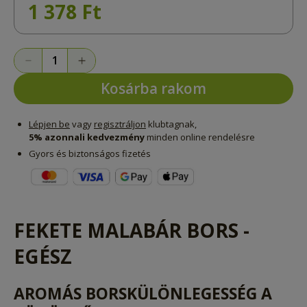
1 378 Ft
Kosárba rakom
Lépjen be
vagy
regisztráljon
klubtagnak,
5% azonnali kedvezmény
minden online rendelésre
Gyors és biztonságos fizetés
FEKETE MALABÁR BORS -
EGÉSZ
AROMÁS BORSKÜLÖNLEGESSÉG A