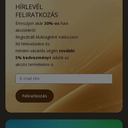
HÍRLEVÉL
FELIRATKOZÁS
Értesüljön akár
30%-os
havi
akcióinkról.
Regisztrált klubtagként iratkozzon
fel hírlevelünkre és
minden vásárlás végén
további
5% kedvezményt
adunk az
akciós termékekre is.
E-mail cím
Feliratkozás