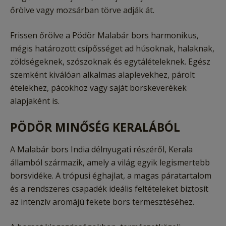
őrölve vagy mozsárban törve adják át.
Frissen őrölve a Pödör Malabár bors harmonikus,
mégis határozott csípősséget ad húsoknak, halaknak,
zöldségeknek, szószoknak és egytálételeknek. Egész
szemként kiválóan alkalmas alaplevekhez, párolt
ételekhez, pácokhoz vagy saját borskeverékek
alapjaként is.
PÖDÖR MINŐSÉG KERALÁBÓL
A Malabár bors India délnyugati részéről, Kerala
államból származik, amely a világ egyik legismertebb
borsvidéke. A trópusi éghajlat, a magas páratartalom
és a rendszeres csapadék ideális feltételeket biztosít
az intenzív aromájú fekete bors termesztéséhez.