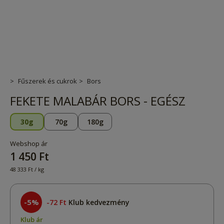
Fűszerek és cukrok
Bors
FEKETE MALABÁR BORS - EGÉSZ
30g
70g
180g
Webshop ár
1 450 Ft
48 333 Ft / kg
-5%
72 Ft
Klub kedvezmény
Klub ár