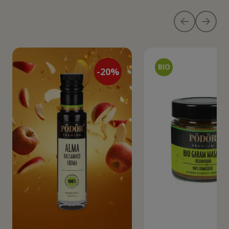
-
20
%