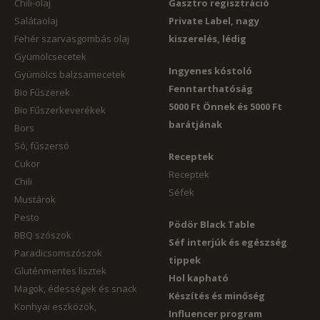
Chili-olaj
Gasztro regisztráció
Salátaolaj
Private Label, nagy
Fehér szarvasgombás olaj
kiszerelés, lédig
Gyümölcsecetek
Ingyenes kóstoló
Gyümölcs balzsamecetek
Fenntarthatóság
Bio Fűszerek
5000 Ft Önnek és 5000 Ft
Bio Fűszerkeverékek
barátjának
Bors
Só, fűszersó
Receptek
Cukor
Receptek
Chili
Séfek
Mustárok
Pesto
Pödör Black Table
BBQ szószok
Séf interjúk és egészség
Paradicsomszószok
tippek
Gluténmentes lisztek
Hol kapható
Magok, édességek és snack
Készítés és minőség
Konhyai eszközök,
Influencer program