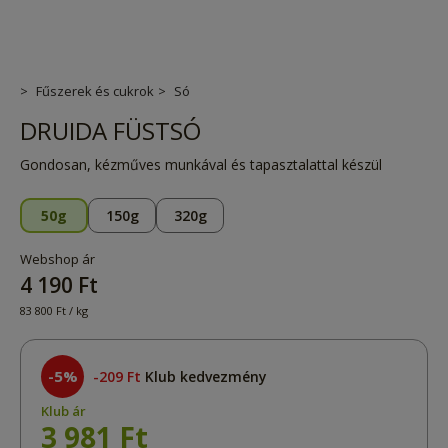
Fűszerek és cukrok
Só
DRUIDA FÜSTSÓ
Gondosan, kézműves munkával és tapasztalattal készül
50g
150g
320g
Webshop ár
4 190 Ft
83 800 Ft / kg
-5%
209 Ft
Klub kedvezmény
Klub ár
3 981 Ft