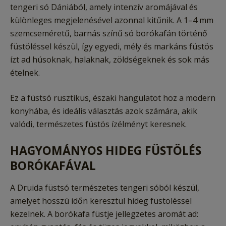
tengeri só Dániából, amely intenzív aromájával és
különleges megjelenésével azonnal kitűnik. A 1–4 mm
szemcseméretű, barnás színű só borókafán történő
füstöléssel készül, így egyedi, mély és markáns füstös
ízt ad húsoknak, halaknak, zöldségeknek és sok más
ételnek.
Ez a füstsó rusztikus, északi hangulatot hoz a modern
konyhába, és ideális választás azok számára, akik
valódi, természetes füstös ízélményt keresnek.
HAGYOMÁNYOS HIDEG FÜSTÖLÉS
BORÓKAFÁVAL
A Druida füstsó természetes tengeri sóból készül,
amelyet hosszú időn keresztül hideg füstöléssel
kezelnek. A borókafa füstje jellegzetes aromát ad: