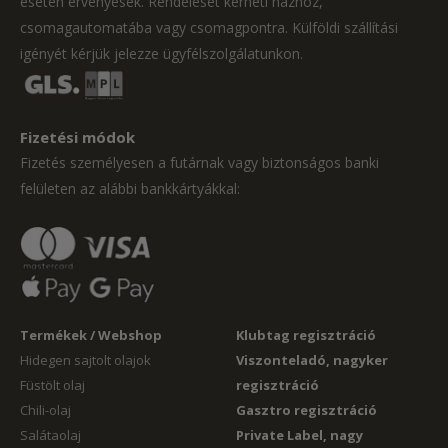
esetén érvényesek. Rendelését kérheti házhoz,
csomagautomatába vagy csomagpontra. Külföldi szállítási
igényét kérjük jelezze ügyfélszolgálatunkon.
Fizetési módok
Fizetés személyesen a futárnak vagy biztonságos banki
felületen az alábbi bankkártyákkal:
Termékek / Webshop
Klubtag regisztráció
Hidegen sajtolt olajok
Viszonteladó, nagyker
Füstölt olaj
regisztráció
Chili-olaj
Gasztro regisztráció
Salátaolaj
Private Label, nagy