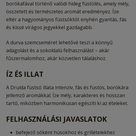
borókafával történő valódi hideg füstölés, amely mély,
összetett és természetes aromát eredményez. Íze
eltér a hagyományos füstsóktól: enyhén gyantás, fás
és kissé virágos jegyekkel gazdagabb.
A durva szemcseméret lehetővé teszi a könnyű
adagolást és a sokoldalú felhasználást – akár
fűszermalomhoz, akár közvetlen tálaláshoz.
ÍZ ÉS ILLAT
A Druida füstsó illata intenzív, fás és füstös, borókára
jellemző aromákkal. Íze mély, karakteres és hosszan
tartó, miközben harmonikusan egészíti ki az ételeket.
FELHASZNÁLÁSI JAVASLATOK
befejező sóként húsokhoz és grillételekhez