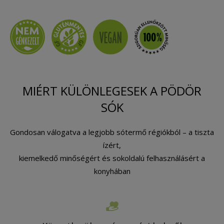
MIÉRT KÜLÖNLEGESEK A PÖDÖR
SÓK
Gondosan válogatva a legjobb sótermő régiókból – a tiszta
ízért,
kiemelkedő minőségért és sokoldalú felhasználásért a
konyhában