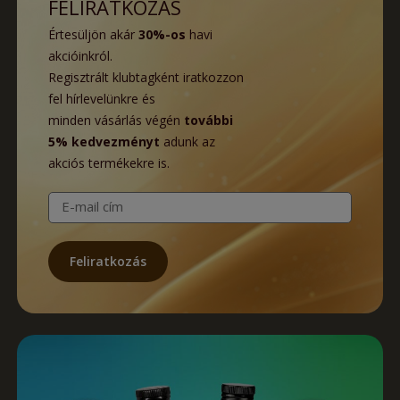
FELIRATKOZÁS
Értesüljön akár
30%-os
havi
akcióinkról.
Regisztrált klubtagként iratkozzon
fel hírlevelünkre és
minden vásárlás végén
további
5% kedvezményt
adunk az
akciós termékekre is.
E-mail cím
Feliratkozás