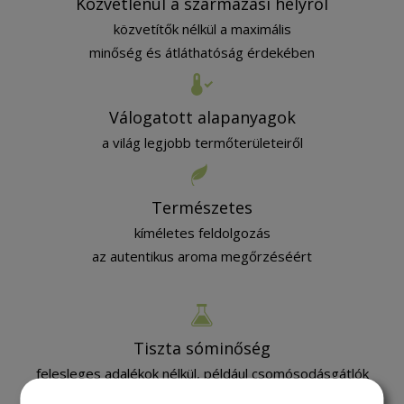
Közvetlenül a származási helyről
közvetítők nélkül a maximális
minőség és átláthatóság érdekében
Válogatott alapanyagok
a világ legjobb termőterületeiről
Természetes
kíméletes feldolgozás
az autentikus aroma megőrzéséért
Tiszta sóminőség
felesleges adalékok nélkül, például csomósodásgátlók
nélkül