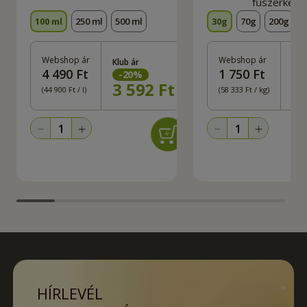
fűszerkeve
100 ml
250 ml
500 ml
30g
70g
200g
Webshop ár
Webshop ár
Klub ár
Klu
4 490 Ft
1 750 Ft
-
20
%
-
3 592
Ft
1
(44 900 Ft / l)
(58 333 Ft / kg)
HÍRLEVÉL