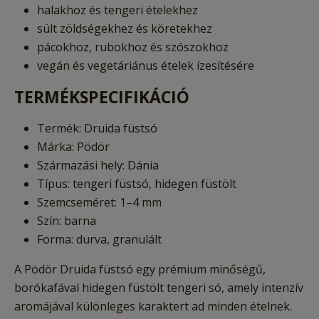
halakhoz és tengeri ételekhez
sült zöldségekhez és köretekhez
pácokhoz, rubokhoz és szószokhoz
vegán és vegetáriánus ételek ízesítésére
TERMÉKSPECIFIKÁCIÓ
Termék: Druida füstsó
Márka: Pödör
Származási hely: Dánia
Típus: tengeri füstsó, hidegen füstölt
Szemcseméret: 1–4 mm
Szín: barna
Forma: durva, granulált
A Pödör Druida füstsó egy prémium minőségű,
borókafával hidegen füstölt tengeri só, amely intenzív
aromájával különleges karaktert ad minden ételnek.