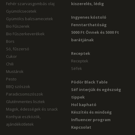
Fehér szarvasgombás olaj
kiszerelés, lédig
Gyümölcsecetek
Ingyenes kóstoló
Gyümölcs balzsamecetek
Fenntarthatóság
Bio Fűszerek
5000 Ft Önnek és 5000 Ft
Bio Fűszerkeverékek
barátjának
Bors
Só, fűszersó
Receptek
Cukor
Receptek
Chili
Séfek
Mustárok
Pesto
Pödör Black Table
BBQ szószok
Séf interjúk és egészség
Paradicsomszószok
tippek
Gluténmentes lisztek
Hol kapható
Magok, édességek és snack
Készítés és minőség
Konhyai eszközök,
Influencer program
ajándékötletek
Kapcsolat