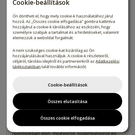
Cookie-beállítások
a valódi ízért
Ön döntheti el, hogy mely cookie-k használatához járul
hozzá. Az „Összes cookie elfogadása” gombra kattintva
Ellenőrzött minőség
hozzájárul a cookie-k tárolásához az eszközén, hogy
személyre szabjuk a tartalmat és a hirdetéseket, valamint
laboratóriumban ellenőrzött minőség minden egyes
elemezzük a weboldal forgalmát.
tételnél
A nem szükséges cookie-kat kizárólag az Ön
hozzájárulásával használjuk. A cookie-k részleteiről,
céljáról, tárolási idejéről és partnereinkről az
Adatkezelési
Sokoldalúan felhasználható
tájékoztatóban
talál további információt.
változatos ételekhez és egyedi ízélményekhez
Cookie-beállítások
Összes elutasítása
ÖSSZETEVŐK
Tengeri só, boróka-füst.
Összes cookie elfogadása
Nyomokban diót, mogyorót, földimogyorót és