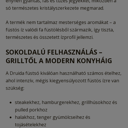
enyhén gyantás, fás és tüzes jegyekkel, miközben a
só természetes kristályszerkezete megmarad.
A termék nem tartalmaz mesterséges aromákat – a
füstös íz valódi fa füstölésből származik, így tiszta,
természetes és összetett ízprofil jellemzi.
SOKOLDALÚ FELHASZNÁLÁS –
GRILLTŐL A MODERN KONYHÁIG
A Druida füstsó kiválóan használható számos ételhez,
ahol intenzív, mégis kiegyensúlyozott füstös ízre van
szükség:
steakekhez, hamburgerekhez, grillhúsokhoz és
pulled porkhoz
halakhoz, tenger gyümölcseihez és
tojásételekhez