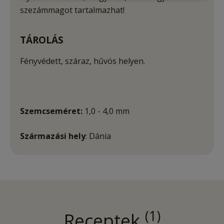
szezámmagot tartalmazhat!
TÁROLÁS
Fényvédett, száraz, hűvös helyen.
Szemcseméret:
1,0 - 4,0 mm
Származási hely
: Dánia
1
Receptek