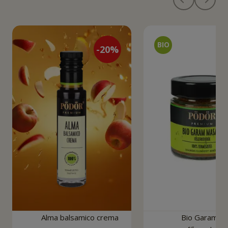
-
20
%
Alma balsamico crema
Bio Garam M