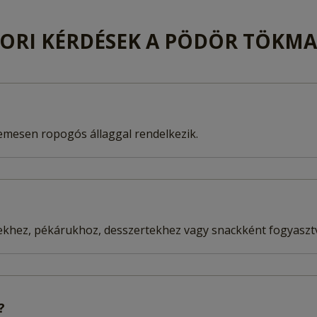
ORI KÉRDÉSEK A PÖDÖR TÖKM
lemesen ropogós állaggal rendelkezik.
sekhez, pékárukhoz, desszertekhez vagy snackként fogyaszt
?