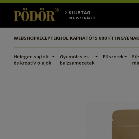
KLUBTAG
REGISZTRÁCIÓ
WEBSHOP
RECEPTEK
HOL KAPHATÓ?
5 000 FT INGYEN
AK
Hidegen sajtolt
Gyümölcs és
Fűszerek
Fű
és kreatív olajok
balzsamecetek
ma