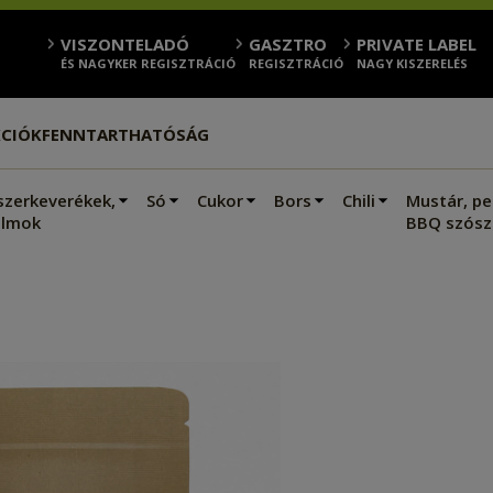
VISZONTELADÓ
GASZTRO
PRIVATE LABEL
ÉS NAGYKER REGISZTRÁCIÓ
REGISZTRÁCIÓ
NAGY KISZERELÉS
CIÓK
FENNTARTHATÓSÁG
szerkeverékek,
Só
Cukor
Bors
Chili
Mustár, pe
lmok
BBQ szósz