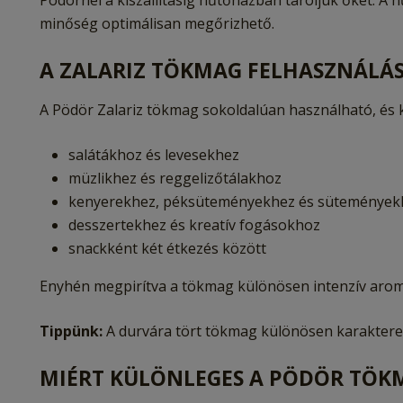
Pödörnél a kiszállításig hűtőházban tároljuk őket. A 
minőség optimálisan megőrizhető.
A ZALARIZ TÖKMAG FELHASZNÁLÁ
A Pödör Zalariz tökmag sokoldalúan használható, és k
salátákhoz és levesekhez
müzlikhez és reggelizőtálakhoz
kenyerekhez, péksüteményekhez és sütemények
desszertekhez és kreatív fogásokhoz
snackként két étkezés között
Enyhén megpirítva a tökmag különösen intenzív arom
Tippünk:
A durvára tört tökmag különösen karakteres
MIÉRT KÜLÖNLEGES A PÖDÖR TÖK