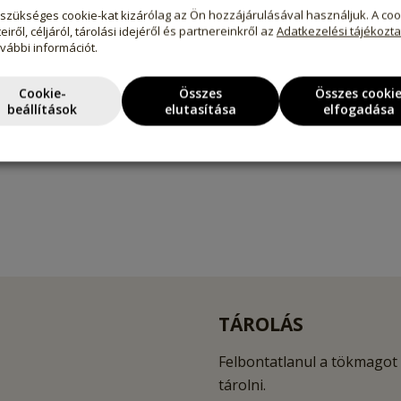
szükséges cookie-kat kizárólag az Ön hozzájárulásával használjuk. A coo
eiről, céljáról, tárolási idejéről és partnereinkről az
Adatkezelési tájékozt
ovábbi információt.
teszi a mindennapi konyhában és kreatív receptekhez egya
Cookie-
Összes
Összes cooki
beállítások
elutasítása
elfogadása
TÁROLÁS
Felbontatlanul a tökmagot 
tárolni.