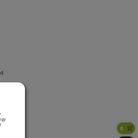
d.
e
ogy
l
0