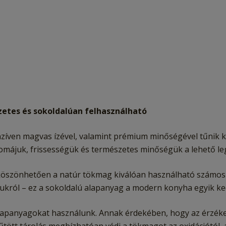
zetes és sokoldalúan felhasználható
zíven magvas ízével, valamint prémium minőségével tűnik ki
y aromájuk, frissességük és természetes minőségük a lehető
 köszönhetően a natúr tökmag kiválóan használható számos
árukról – ez a sokoldalú alapanyag a modern konyha egyik k
apanyagokat használunk. Annak érdekében, hogy az érzéke