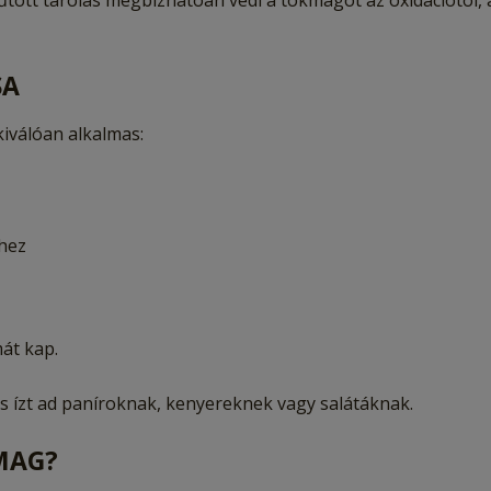
hűtött tárolás megbízhatóan védi a tökmagot az oxidációtól,
SA
iválóan alkalmas:
hez
át kap.
 ízt ad paníroknak, kenyereknek vagy salátáknak.
MAG?