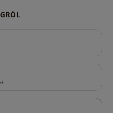
AGRÓL
va.