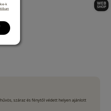
kie-k
atóban
ránt.
e
hűvös, száraz és fénytől védett helyen ajánlott