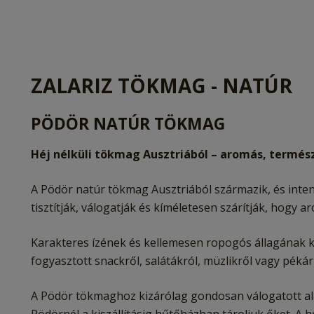
ZALARIZ TÖKMAG - NATÚR
PÖDÖR NATÚR TÖKMAG
Héj nélküli tökmag Ausztriából – aromás, termés
A Pödör natúr tökmag Ausztriából származik, és inten
tisztítják, válogatják és kíméletesen szárítják, hog
Karakteres ízének és kellemesen ropogós állagának
fogyasztott snackről, salátákról, müzlikről vagy pék
A Pödör tökmaghoz kizárólag gondosan válogatott al