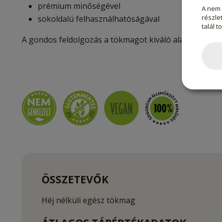
prémium minőségével
A nem 
részlet
sokoldalú felhasználhatóságával
talál t
A gondos feldolgozás a tökmagot kiváló alapanyaggá 
ÖSSZETEVŐK
Héj nélküli egész tökmag