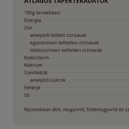
ÁTLAGOS TÁPÉRTÉKADATOK
100g termékben:
Energia
Zsír
amelyből telített zsírsavak
egyszeresen telítetlen zsírsavak
többszörösen telítetlen zsírsavak
Koleszterin
Nátrium
Szénhidrát
amelyből cukrok
Fehérje
Só
Nyomokban diót, mogyorót, földimogyorót és s