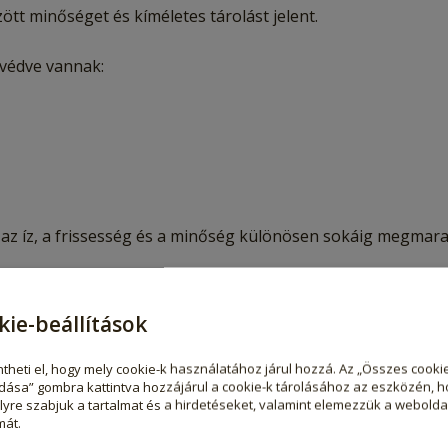
tt minőséget és kíméletes tárolást jelent.
 védve vannak:
az íz, a frissesség és a minőség különösen sokáig megmara
kie-beállítások
theti el, hogy mely cookie-k használatához járul hozzá. Az „Összes cooki
dása” gombra kattintva hozzájárul a cookie-k tárolásához az eszközén, h
yre szabjuk a tartalmat és a hirdetéseket, valamint elemezzük a webolda
mát.