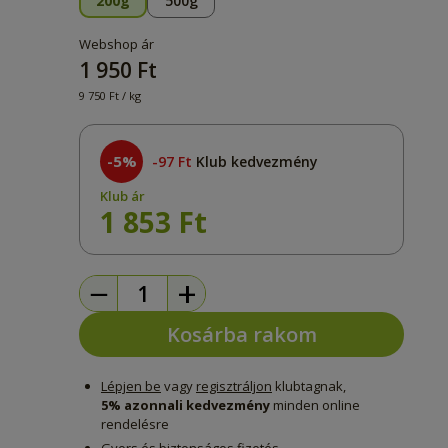
200g
500g
Webshop ár
1 950 Ft
9 750 Ft / kg
-5%
97 Ft
Klub kedvezmény
Klub ár
1 853 Ft
−
+
Kosárba rakom
Lépjen be
vagy
regisztráljon
klubtagnak,
5% azonnali kedvezmény
minden online
rendelésre