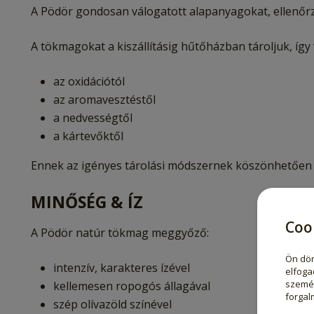
A Pödör gondosan válogatott alapanyagokat, ellenőrzö
A tökmagokat a kiszállításig hűtőházban tároljuk, így
az oxidációtól
az aromavesztéstől
a nedvességtől
a kártevőktől
Ennek az igényes tárolási módszernek köszönhetően 
MINŐSÉG & ÍZ
Coo
A Pödör natúr tökmag meggyőző:
Ön dön
intenzív, karakteres ízével
elfoga
személ
kellemesen ropogós állagával
forgal
szép olívazöld színével