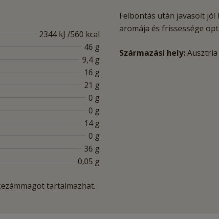
Felbontás után javasolt jól
aromája és frissessége op
2344 kJ /560 kcal
46 g
Származási hely:
Ausztria
9,4 g
16 g
21 g
0 g
0 g
14 g
0 g
36 g
0,05 g
zezámmagot tartalmazhat.