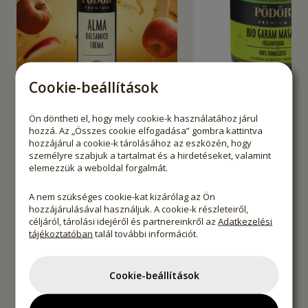
Cookie-beállítások
Ön döntheti el, hogy mely cookie-k használatához járul
hozzá. Az „Összes cookie elfogadása” gombra kattintva
hozzájárul a cookie-k tárolásához az eszközén, hogy
Alma balsamico crema
Bio Garam M
személyre szabjuk a tartalmat és a hirdetéseket, valamint
fűszerkeve
elemezzük a weboldal forgalmát.
100 ml
250 ml
500 ml
30g
70g
200g
A nem szükséges cookie-kat kizárólag az Ön
hozzájárulásával használjuk. A cookie-k részleteiről,
céljáról, tárolási idejéről és partnereinkről az
Adatkezelési
Webshop ár
Webshop ár
Klub ár
Klu
tájékoztatóban
talál további információt.
4 490 Ft
1 750 Ft
-
20
%
-
3 592
Ft
1
(44 900 Ft / l)
(58 333 Ft / kg)
Cookie-beállítások