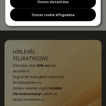
Összes elutasítása
Összes cookie elfogadása
HÍRLEVÉL
FELIRATKOZÁS
Értesüljön akár
30%-os
havi
akcióinkról.
Regisztrált klubtagként iratkozzon
fel hírlevelünkre és
minden vásárlás végén
további
5% kedvezményt
adunk az
akciós termékekre is.