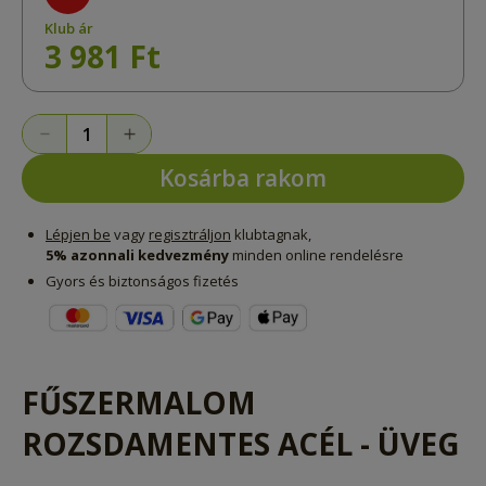
Klub ár
3 981 Ft
Kosárba rakom
Lépjen be
vagy
regisztráljon
klubtagnak,
5% azonnali kedvezmény
minden online rendelésre
Gyors és biztonságos fizetés
FŰSZERMALOM
ROZSDAMENTES ACÉL - ÜVEG