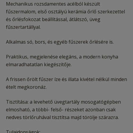
Mechanikus rozsdamentes acélból készült
fűszermalom, első osztályú kerámia őrlő szerkezettel
és őrlésfokozat beállítással, átlátszó, üveg
fűszertartállyal.
Alkalmas só, bors, és egyéb fűszerek őrlésére is.
Praktikus, megjelenése elegáns, a modern konyha
elmaradhatatlan kiegészítője.
A frissen őrölt fűszer íze és illata kivétel nélkül minden
ételt megkoronáz.
Tisztítása: a levehető üvegtartály mosogatógépben
elmosható, a többi- felső- részeket azonban csak
nedves törlőruhával tisztítsa majd törölje szárazra.
Tulajdonságok: