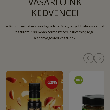
VÁSÁRLÓINK
KEDVENCEI
A Pödör termékei kizárólag a lehető legnagyobb alapossággal
tisztított, 100%-ban természetes, csúcsminőségű
alapanyagokból készülnek.
-
20
%