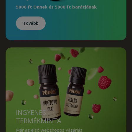
5000 ft Önnek
és
5000 ft barátjának
Tovább
INGYENES
TERMÉKMINTA
Már az első webshopos vásárlás