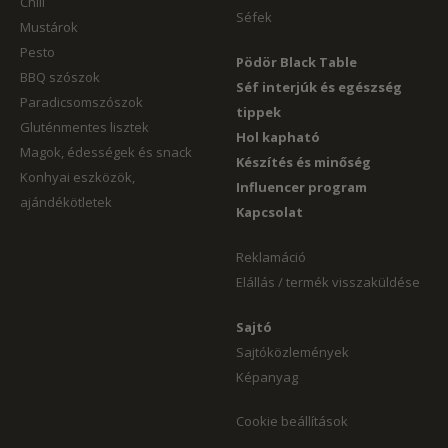
Chili
Séfek
Mustárok
Pesto
Pödör Black Table
BBQ szószok
Séf interjúk és egészség
Paradicsomszószok
tippek
Gluténmentes lisztek
Hol kapható
Magok, édességek és snack
Készítés és minőség
Konhyai eszközök,
Influencer program
ajándékötletek
Kapcsolat
Reklamáció
Elállás / termék visszaküldése
Sajtó
Sajtóközlemények
Képanyag
Cookie beállítások