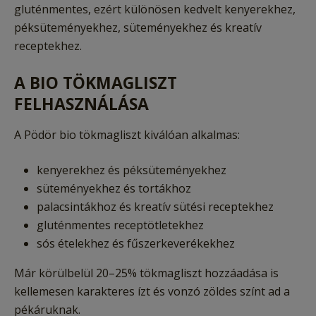
gluténmentes, ezért különösen kedvelt kenyerekhez,
péksüteményekhez, süteményekhez és kreatív
receptekhez.
A BIO TÖKMAGLISZT
FELHASZNÁLÁSA
A Pödör bio tökmagliszt kiválóan alkalmas:
kenyerekhez és péksüteményekhez
süteményekhez és tortákhoz
palacsintákhoz és kreatív sütési receptekhez
gluténmentes receptötletekhez
sós ételekhez és fűszerkeverékekhez
Már körülbelül 20–25% tökmagliszt hozzáadása is
kellemesen karakteres ízt és vonzó zöldes színt ad a
pékáruknak.