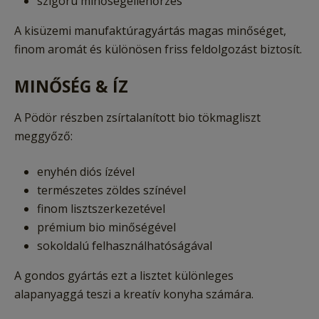
szigorú minőségellenőrzés
A kisüzemi manufaktúragyártás magas minőséget,
finom aromát és különösen friss feldolgozást biztosít.
MINŐSÉG & ÍZ
A Pödör részben zsírtalanított bio tökmagliszt
meggyőző:
enyhén diós ízével
természetes zöldes színével
finom lisztszerkezetével
prémium bio minőségével
sokoldalú felhasználhatóságával
A gondos gyártás ezt a lisztet különleges
alapanyaggá teszi a kreatív konyha számára.