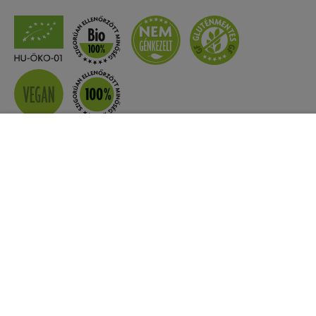
Kosárba rakom
ÖSSZETEVŐK
Ellenőrzött ökológiai gazdálkodásból