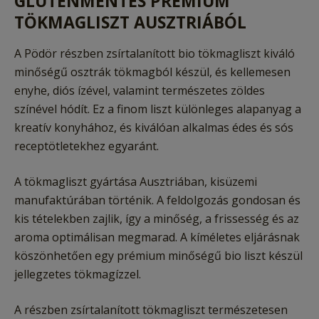
GLUTÉNMENTES PRÉMIUM
TÖKMAGLISZT AUSZTRIÁBÓL
A Pödör részben zsírtalanított bio tökmagliszt kiváló
minőségű osztrák tökmagból készül, és kellemesen
enyhe, diós ízével, valamint természetes zöldes
színével hódít. Ez a finom liszt különleges alapanyag a
kreatív konyhához, és kiválóan alkalmas édes és sós
receptötletekhez egyaránt.
A tökmagliszt gyártása Ausztriában, kisüzemi
manufaktúrában történik. A feldolgozás gondosan és
kis tételekben zajlik, így a minőség, a frissesség és az
aroma optimálisan megmarad. A kíméletes eljárásnak
köszönhetően egy prémium minőségű bio liszt készül
jellegzetes tökmagízzel.
A részben zsírtalanított tökmagliszt természetesen