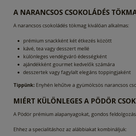
A NARANCSOS CSOKOLÁDÉS TÖKM
A narancsos csokoládés tökmag kiválóan alkalmas:
prémium snackként két étkezés között
kávé, tea vagy desszert mellé
különleges vendégváró édességként
ajándékként gourmet kedvelők számára
desszertek vagy fagylalt elegáns toppingjaként
Tippünk:
Enyhén lehűtve a gyümölcsös narancsos cso
MIÉRT KÜLÖNLEGES A PÖDÖR CSO
A Pödör prémium alapanyagokat, gondos feldolgozást
Ehhez a specialitáshoz az alábbiakat kombináljuk: