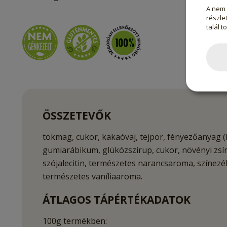
A nem 
részlet
talál t
ÖSSZETEVŐK
tökmag, cukor, kakaóvaj, tejpor, fényezőanyag
gumiarábikum, glükózszirup, cukor, növényi zsír
szójalecitin, természetes narancsaroma, színezék
természetes vaníliaaroma.
ÁTLAGOS TÁPÉRTÉKADATOK
100g termékben: