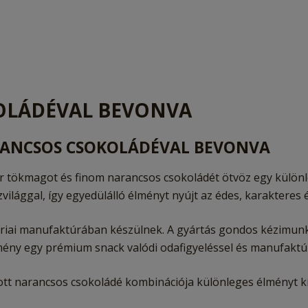
OLÁDÉVAL BEVONVA
RANCSOS CSOKOLÁDÉVAL BEVONVA
r tökmagot és finom narancsos csokoládét ötvöz egy külö
világgal, így egyedülálló élményt nyújt az édes, karaktere
iai manufaktúrában készülnek. A gyártás gondos kézimunkáv
edmény egy prémium snack valódi odafigyeléssel és manufakt
tt narancsos csokoládé kombinációja különleges élményt k