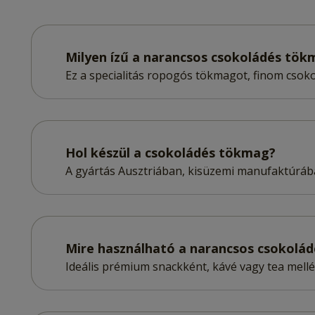
Milyen ízű a narancsos csokoládés tök
Ez a specialitás ropogós tökmagot, finom cso
Hol készül a csokoládés tökmag?
A gyártás Ausztriában, kisüzemi manufaktúrába
Mire használható a narancsos csokolá
Ideális prémium snackként, kávé vagy tea mellé,