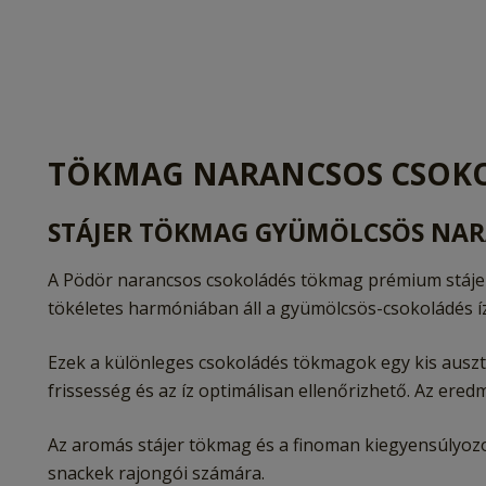
TÖKMAG NARANCSOS CSOK
STÁJER TÖKMAG GYÜMÖLCSÖS NA
A Pödör narancsos csokoládés tökmag prémium stáje
tökéletes harmóniában áll a gyümölcsös-csokoládés íz
Ezek a különleges csokoládés tökmagok egy kis ausztr
frissesség és az íz optimálisan ellenőrizhető. Az er
Az aromás stájer tökmag és a finoman kiegyensúlyozo
snackek rajongói számára.