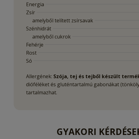
Energia
Zsír
amelyből telített zsírsavak
Szénhidrát
amelyből cukrok
Fehérje
Rost
Só
Allergének:
Szója, tej és tejből készült termé
dióféléket és gluténtartalmú gabonákat (tönköly
tartalmazhat.
GYAKORI KÉRDÉS