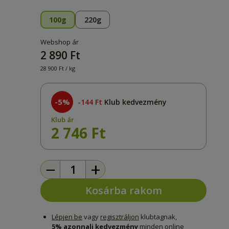
100g
220g
Webshop ár
2 890 Ft
28 900 Ft / kg
-5%
144 Ft
Klub kedvezmény
Klub ár
2 746 Ft
−
+
Kosárba rakom
Lépjen be
vagy
regisztráljon
klubtagnak,
5% azonnali kedvezmény
minden online