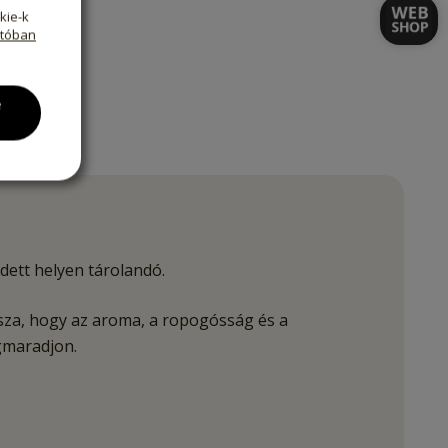
kie-k
atóban
e
dett helyen tárolandó.
issza, hogy az aroma, a ropogósság és a
gmaradjon.