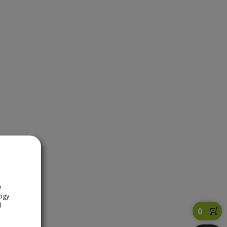
e
ogy
l
0