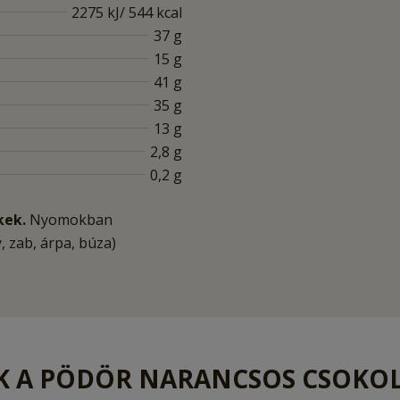
2275 kJ/ 544 kcal
37 g
15 g
41 g
35 g
13 g
2,8 g
0,2 g
kek.
Nyomokban
, zab, árpa, búza)
EK A PÖDÖR NARANCSOS CSOKO