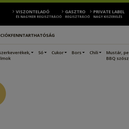
VISZONTELADÓ
GASZTRO
PRIVATE LABEL
ÉS NAGYKER REGISZTRÁCIÓ
REGISZTRÁCIÓ
NAGY KISZERELÉS
CIÓK
FENNTARTHATÓSÁG
szerkeverékek,
Só
Cukor
Bors
Chili
Mustár, pe
lmok
BBQ szósz