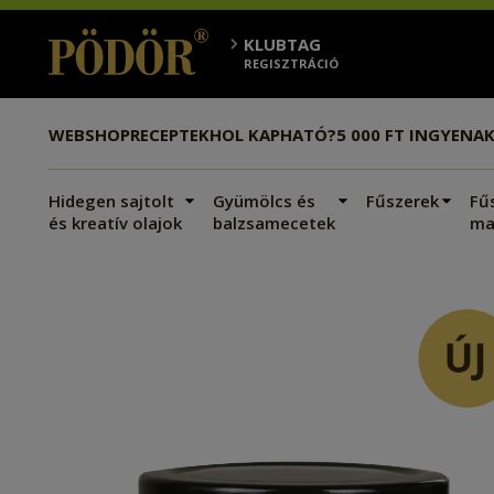
KLUBTAG
REGISZTRÁCIÓ
WEBSHOP
RECEPTEK
HOL KAPHATÓ?
5 000 FT INGYEN
AK
Hidegen sajtolt
Gyümölcs és
Fűszerek
Fű
és kreatív olajok
balzsamecetek
ma