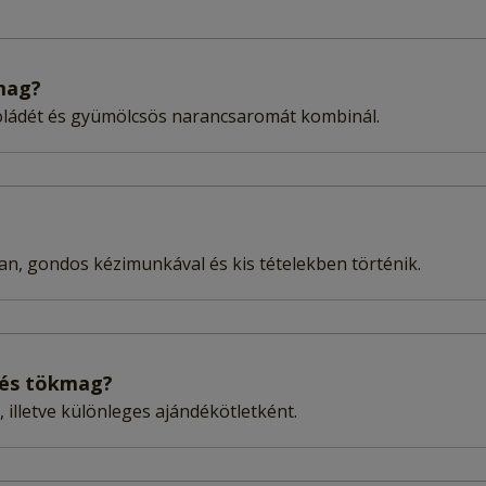
mag?
koládét és gyümölcsös narancsaromát kombinál.
n, gondos kézimunkával és kis tételekben történik.
dés tökmag?
 illetve különleges ajándékötletként.