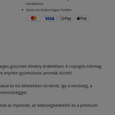
rendelésre
Gyors és biztonságos fizetés
nleges gourmet élmény érdekében. A ropogós tökmag
s és enyhén gyümölcsös aromák között.
al és kis tételekben történik, így a minőség, a
úraminőséggel.
ínál az ínyencek, az édességkedvelők és a prémium