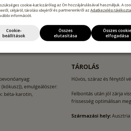
szükséges cookie-kat kizárólag az Ön hozzájárulásával használjuk. A coo
eiről, céljáról, tárolási idejéről és partnereinkről az
Adatkezelési tájékozt
ovábbi információt.
Cookie-
Összes
Összes cooki
beállítások
elutasítása
elfogadása
TÁROLÁS
 (bevonóanyag:
Hűvös, száraz és fénytől vé
 (kókusz)), emulgeálószer:
Felbontás után jól zárja v
: béta-karotin,
frissesség optimálisan me
Származási hely:
Ausztria