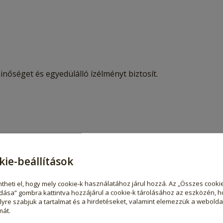
séget és egyedülálló ízélményt biztosít.
kie-beállítások
theti el, hogy mely cookie-k használatához járul hozzá. Az „Összes cooki
dása” gombra kattintva hozzájárul a cookie-k tárolásához az eszközén, h
yre szabjuk a tartalmat és a hirdetéseket, valamint elemezzük a webolda
mát.
 specialitást valódi gourmet élménnyé teszi.