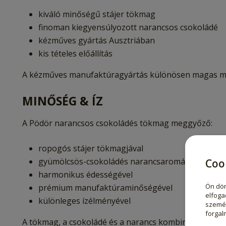
kiváló minőségű stájer tökmag
finoman kiegyensúlyozott narancsos csokoládé
kézműves gyártás Ausztriában
kis tételes előállítás
A kézműves manufaktúragyártás különösen magas minő
MINŐSÉG & ÍZ
A Pödör narancsos csokoládés tökmag meggyőző:
ropogós stájer tökmagjával
gyümölcsös-csokoládés narancsaromájával
Coo
harmonikus édességével
Ön dön
prémium manufaktúraminőségével
elfoga
különleges ízélményével
személ
forgal
A tökmag, a csokoládé és a narancs kombinációja ezt a