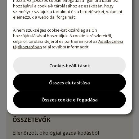
hozzá. Az „Összes cookie elfogadása” gombra kattintva
hozzájárul a cookie-k tárolásához az eszközén, hogy
Tiszta fűszer minőség
személyre szabjuk a tartalmat és a hirdetéseket, valamint
elemezzük a weboldal forgalmát.
felesleges adalékok, csomósodásgátlók stb. nélkül
az igazi ízélményért
A nem szükséges cookie-kat kizárólag az Ön
hozzájárulásával használjuk. A cookie-k részleteiről,
céljáról, tárolási idejéről és partnereinkről az
Adatkezelési
tájékoztatóban
talál további információt.
Ellenőrzött minőség
laborban ellenőrzött minőség minden tételnél
Cookie-beállítások
Sokoldalúan felhasználható
Összes elutasítása
változatos ételekhez és egyedi ízélményekhez
Összes cookie elfogadása
ÖSSZETEVŐK
Ellenőrzött ökológiai gazdálkodásból