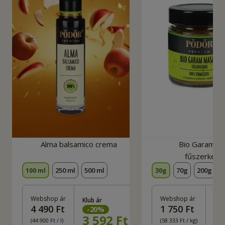
Alma balsamico crema
Bio Garam M
fűszerkeve
100 ml
250 ml
500 ml
30g
70g
200g
Webshop ár
Webshop ár
Klub ár
Klu
4 490 Ft
1 750 Ft
-
20
%
-
3 592
Ft
1
(44 900 Ft / l)
(58 333 Ft / kg)