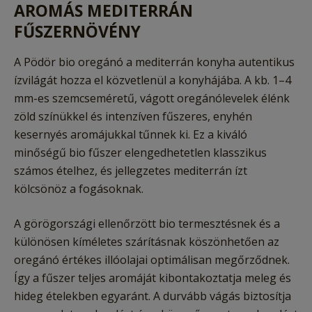
AROMÁS MEDITERRÁN
FŰSZERNÖVÉNY
A Pödör bio oregánó a mediterrán konyha autentikus
ízvilágát hozza el közvetlenül a konyhájába. A kb. 1–4
mm-es szemcseméretű, vágott oregánólevelek élénk
zöld színükkel és intenzíven fűszeres, enyhén
kesernyés aromájukkal tűnnek ki. Ez a kiváló
minőségű bio fűszer elengedhetetlen klasszikus
számos ételhez, és jellegzetes mediterrán ízt
kölcsönöz a fogásoknak.
A görögországi ellenőrzött bio termesztésnek és a
különösen kíméletes szárításnak köszönhetően az
oregánó értékes illóolajai optimálisan megőrződnek.
Így a fűszer teljes aromáját kibontakoztatja meleg és
hideg ételekben egyaránt. A durvább vágás biztosítja