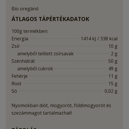
Bio oregánó
ÁTLAGOS TÁPÉRTÉKADATOK
100g termékben:
Energia
1414 kJ / 338 kcal
Zsír
10 g
amelyből telített zsírsavak
2 g
Szénhidrát
50 g
amelyből cukrok
49 g
Fehérje
11 g
Rost
15 g
Só
0,02 g
Nyomokban diót, mogyorót, földimogyorót és
szezámmagot tartalmazhat!