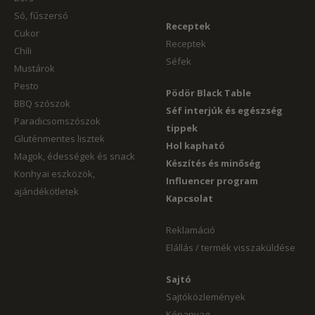
Só, fűszersó
Receptek
Cukor
Receptek
Chili
Séfek
Mustárok
Pesto
Pödör Black Table
BBQ szószok
Séf interjúk és egészség
Paradicsomszószok
tippek
Gluténmentes lisztek
Hol kapható
Magok, édességek és snack
Készítés és minőség
Konhyai eszközök,
Influencer program
ajándékötletek
Kapcsolat
Reklamáció
Elállás / termék visszaküldése
Sajtó
Sajtóközlemények
Képanyag