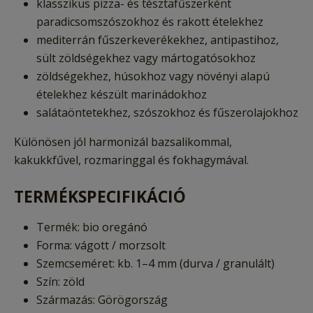
klasszikus pizza- és tésztafűszerként
paradicsomszószokhoz és rakott ételekhez
mediterrán fűszerkeverékekhez, antipastihoz,
sült zöldségekhez vagy mártogatósokhoz
zöldségekhez, húsokhoz vagy növényi alapú
ételekhez készült marinádokhoz
salátaöntetekhez, szószokhoz és fűszerolajokhoz
Különösen jól harmonizál bazsalikommal,
kakukkfűvel, rozmaringgal és fokhagymával.
TERMÉKSPECIFIKÁCIÓ
Termék: bio oregánó
Forma: vágott / morzsolt
Szemcseméret: kb. 1–4 mm (durva / granulált)
Szín: zöld
Származás: Görögország