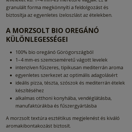
granulált forma megkönnyíti a feldolgozást és
biztosítja az egyenletes ízeloszlást az ételekben.
A MORZSOLT BIO OREGÁNÓ
KÜLÖNLEGESSÉGEI
100% bio oregánó Görögországból
1–4 mm-es szemcseméretű vágott levelek
intenzíven fűszeres, tipikusan mediterrán aroma
egyenletes szerkezet az optimális adagolásért
ideális pizza, tészta, szószok és mediterrán ételek
készítéséhez
alkalmas otthoni konyhába, vendéglátásba,
manufaktúrákba és fűszergyártásba
A morzsolt textúra esztétikus megjelenést és kiváló
aromakibontakozást biztosít.