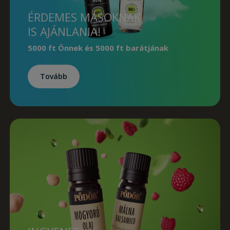
ÉRDEMES MÁSOKNAK
IS AJÁNLANIA!
5000 ft Önnek
és
5000 ft barátjának
Tovább