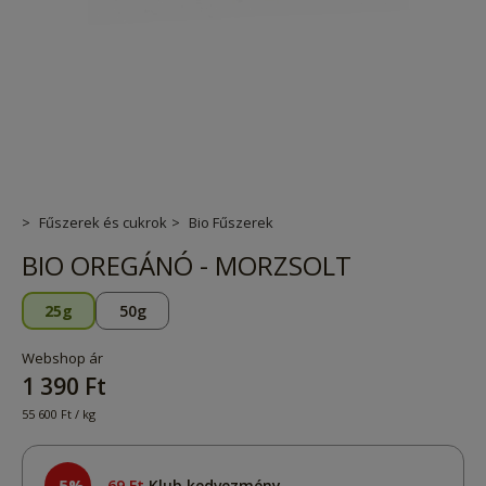
Fűszerek és cukrok
Bio Fűszerek
BIO OREGÁNÓ - MORZSOLT
25g
50g
Webshop ár
1 390 Ft
55 600 Ft / kg
-5%
69 Ft
Klub kedvezmény