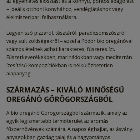
az egyenletes eloszlást és a könnyű, pontos adagolást
– ideális otthoni konyhához, vendéglátáshoz vagy
élelmiszeripari felhasználásra.
Legyen szó pizzáról, tésztáról, paradicsomszószról
vagy sült zöldségekről – ezzel a Pödör bio oregánóval
számos ételnek adhat karakteres, fűszeres ízt.
Fűszerkeverékekben, marinádokban vagy mediterrán
ízesítésű kompozíciókban is nélkülözhetetlen
alapanyag.
SZÁRMAZÁS – KIVÁLÓ MINŐSÉGŰ
OREGÁNÓ GÖRÖGORSZÁGBÓL
A bio oregánó Görögországból származik, amely az
egyik legismertebb termőterület az aromás
fűszernövények számára. A napos éghajlat, az ásványi
anyagokban gazdag talaj és a hagyományos