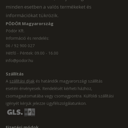
minden esetben a valós termékeket és
információkat tükrözik.
PÖDÖR Magyarország
Pödör Kft.
Információ és rendelés:
06 / 92 900 027
Hétfő - Péntek: 09.00 - 16.00
info@podor.hu
Szállítás
A
szállítási díjak
és határidők magyarországi szállítás
esetén érvényesek. Rendelését kérheti házhoz,
csomagautomatába vagy csomagpontra. Külföldi szállítási
igényét kérjük jelezze ügyfélszolgálatunkon.
Fizetési módok