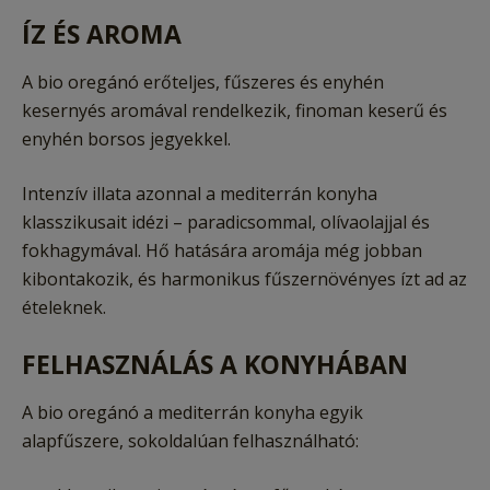
ÍZ ÉS AROMA
A bio oregánó erőteljes, fűszeres és enyhén
kesernyés aromával rendelkezik, finoman keserű és
enyhén borsos jegyekkel.
Intenzív illata azonnal a mediterrán konyha
klasszikusait idézi – paradicsommal, olívaolajjal és
fokhagymával. Hő hatására aromája még jobban
kibontakozik, és harmonikus fűszernövényes ízt ad az
ételeknek.
FELHASZNÁLÁS A KONYHÁBAN
A bio oregánó a mediterrán konyha egyik
alapfűszere, sokoldalúan felhasználható: