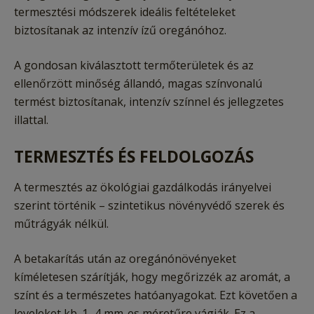
termesztési módszerek ideális feltételeket
biztosítanak az intenzív ízű oregánóhoz.
A gondosan kiválasztott termőterületek és az
ellenőrzött minőség állandó, magas színvonalú
termést biztosítanak, intenzív színnel és jellegzetes
illattal.
TERMESZTÉS ÉS FELDOLGOZÁS
A termesztés az ökológiai gazdálkodás irányelvei
szerint történik – szintetikus növényvédő szerek és
műtrágyák nélkül.
A betakarítás után az oregánónövényeket
kíméletesen szárítják, hogy megőrizzék az aromát, a
színt és a természetes hatóanyagokat. Ezt követően a
leveleket kb. 1–4 mm-es méretűre vágják. Ez a