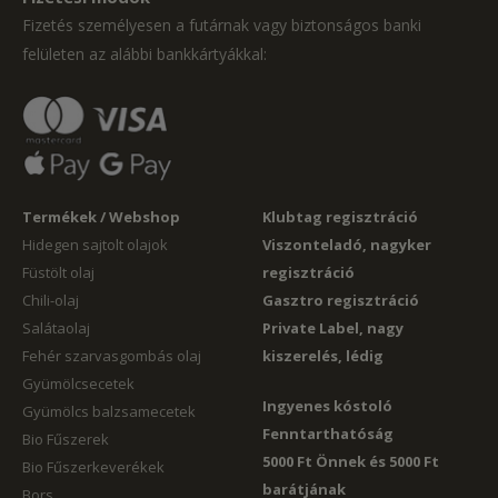
Fizetés személyesen a futárnak vagy biztonságos banki
felületen az alábbi bankkártyákkal:
Termékek / Webshop
Klubtag regisztráció
Hidegen sajtolt olajok
Viszonteladó, nagyker
Füstölt olaj
regisztráció
Chili-olaj
Gasztro regisztráció
Salátaolaj
Private Label, nagy
Fehér szarvasgombás olaj
kiszerelés, lédig
Gyümölcsecetek
Ingyenes kóstoló
Gyümölcs balzsamecetek
Fenntarthatóság
Bio Fűszerek
5000 Ft Önnek és 5000 Ft
Bio Fűszerkeverékek
barátjának
Bors