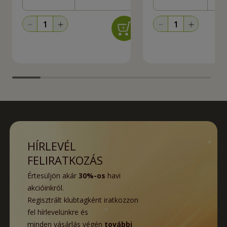
HÍRLEVÉL
FELIRATKOZÁS
Értesüljön akár
30%-os
havi
akcióinkról.
Regisztrált klubtagként iratkozzon
fel hírlevelünkre és
minden vásárlás végén
további