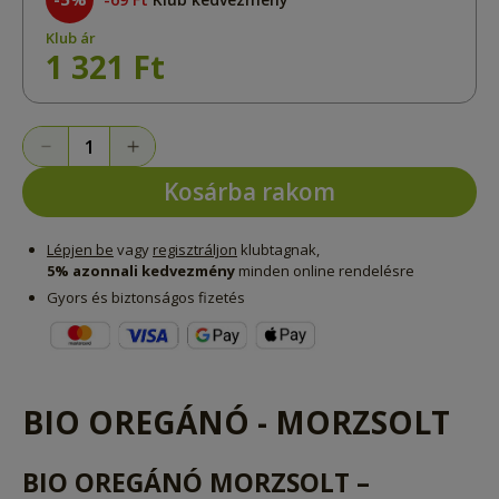
Klub ár
1 321 Ft
Kosárba rakom
Lépjen be
vagy
regisztráljon
klubtagnak,
5% azonnali kedvezmény
minden online rendelésre
Gyors és biztonságos fizetés
BIO OREGÁNÓ - MORZSOLT
BIO OREGÁNÓ MORZSOLT –