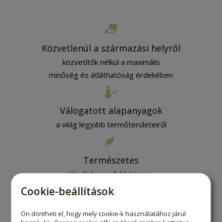
Közvetlenül a származási helyről
közvetítők nélkül a maximális
minőség és átláthatóság érdekében
Válogatott alapanyagok
a világ legjobb termőterületeiről
Természetes
kíméletesen feldolgozva
a tiszta, eredeti ízért
Cookie-beállítások
Ön döntheti el, hogy mely cookie-k használatához járul