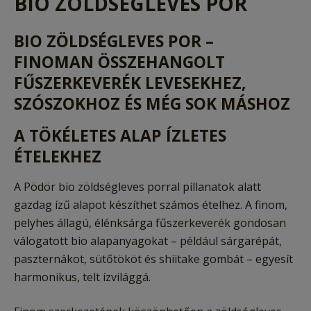
BIO ZÖLDSÉGLEVES POR
BIO ZÖLDSÉGLEVES POR –
FINOMAN ÖSSZEHANGOLT
FŰSZERKEVERÉK LEVESEKHEZ,
SZÓSZOKHOZ ÉS MÉG SOK MÁSHOZ
A TÖKÉLETES ALAP ÍZLETES
ÉTELEKHEZ
A Pödör bio zöldségleves porral pillanatok alatt
gazdag ízű alapot készíthet számos ételhez. A finom,
pelyhes állagú, élénksárga fűszerkeverék gondosan
válogatott bio alapanyagokat – például sárgarépát,
paszternákot, sütőtököt és shiitake gombát – egyesít
harmonikus, telt ízvilággá.