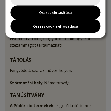
Szénhidrát
22,9 g
amelyből cukrok
0,9 g
Összes elutasítása
Fehérje
3,5 g
Rost
8,1 g
Összes cookie elfogadása
Só
22,3 g
Nyomokban diót, mogyorót, földimogyorót és
szezámmagot tartalmazhat!
TÁROLÁS
Fényvédett, száraz, hűvös helyen.
Származási hely
: Németország
TANÚSÍTVÁNY
A Pödör bio termékek
szigorú kritériumok