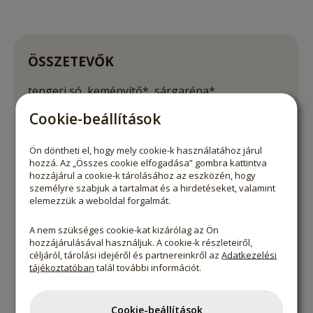
ÖSSZETEVŐK
tengeri só, keményítő*, sárgarépa*,
vöröshagyma*, paszternák*, shiitake gomba*,
Cookie-beállítások
tök*, petrezselyem*, növényi olaj*(napraforgó
olaj), kurkuma*, lestyángyökér*
Ön döntheti el, hogy mely cookie-k használatához járul
hozzá. Az „Összes cookie elfogadása” gombra kattintva
* Ellenőrzött ökológiai gazdálkodásból
hozzájárul a cookie-k tárolásához az eszközén, hogy
személyre szabjuk a tartalmat és a hirdetéseket, valamint
elemezzük a weboldal forgalmát.
ÁTLAGOS TÁPÉRTÉKADATOK
A nem szükséges cookie-kat kizárólag az Ön
100g termékben:
hozzájárulásával használjuk. A cookie-k részleteiről,
céljáról, tárolási idejéről és partnereinkről az
Adatkezelési
Energia
610 kJ/ 146 kcal
tájékoztatóban
talál további információt.
Zsír
2,6 g
amelyből telített zsírsavak
0,4 g
Cookie-beállítások