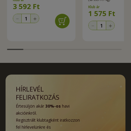
3 592
Ft
Klub ár
1 575
Ft
HÍRLEVÉL
FELIRATKOZÁS
Értesüljön akár
30%-os
havi
akcióinkról.
Regisztrált klubtagként iratkozzon
fel hírlevelünkre és