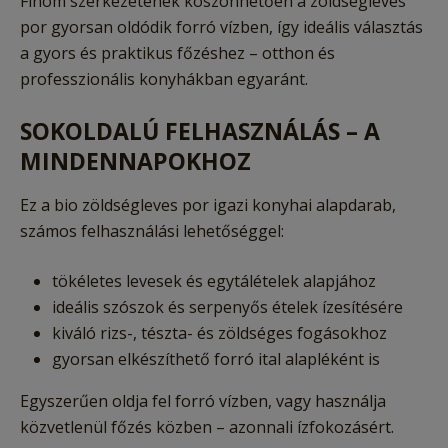
Finom szerkezetének köszönhetően a zöldségleves
por gyorsan oldódik forró vízben, így ideális választás
a gyors és praktikus főzéshez – otthon és
professzionális konyhákban egyaránt.
SOKOLDALÚ FELHASZNÁLÁS – A
MINDENNAPOKHOZ
Ez a bio zöldségleves por igazi konyhai alapdarab,
számos felhasználási lehetőséggel:
tökéletes levesek és egytálételek alapjához
ideális szószok és serpenyős ételek ízesítésére
kiváló rizs-, tészta- és zöldséges fogásokhoz
gyorsan elkészíthető forró ital alapléként is
Egyszerűen oldja fel forró vízben, vagy használja
közvetlenül főzés közben – azonnali ízfokozásért.