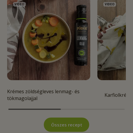
VIDEO
VIDEO
Krémes zöldségleves lenmag- és
Karfiolkréml
tökmagolajjal
Összes recept