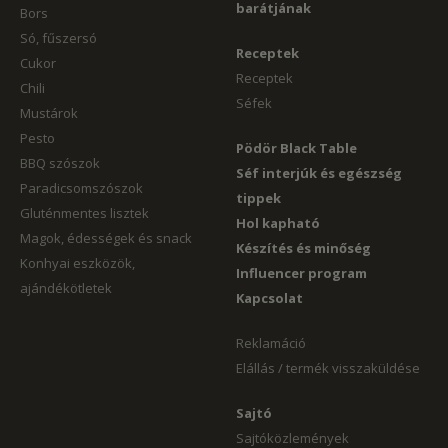
barátjának
Bors
Só, fűszersó
Receptek
Cukor
Receptek
Chili
Séfek
Mustárok
Pesto
Pödör Black Table
BBQ szószok
Séf interjúk és egészség
Paradicsomszószok
tippek
Gluténmentes lisztek
Hol kapható
Magok, édességek és snack
Készítés és minőség
Konhyai eszközök,
Influencer program
ajándékötletek
Kapcsolat
Reklamáció
Elállás / termék visszaküldése
Sajtó
Sajtóközlemények