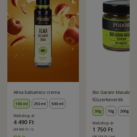
Alma balsamico crema
Bio Garam Masala
fűszerkeverék
100 ml
250 ml
500 ml
30g
70g
200g
Webshop ár
4 490 Ft
Webshop ár
1 750 Ft
(44 900 Ft / l)
Klub ár
(58 333 Ft / kg)