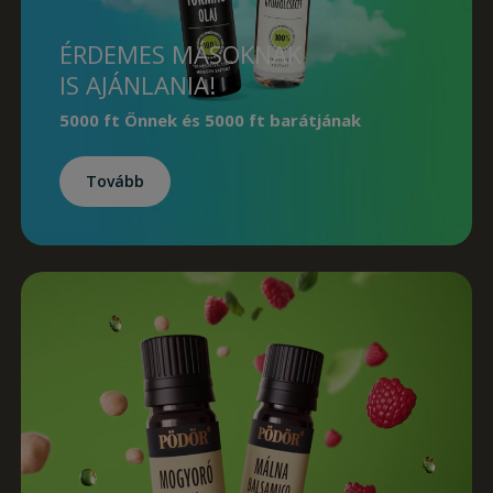
ÉRDEMES MÁSOKNAK
IS AJÁNLANIA!
5000 ft Önnek
és
5000 ft barátjának
Tovább