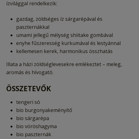
ízvilággal rendelkezik:
gazdag, zöldséges íz sárgarépával és
paszternákkal
umami jellegű mélység shiitake gombával
enyhe fűszeresség kurkumával és lestyánnal
kellemesen kerek, harmonikus összhatás
Illata a házi zöldséglevesekre emlékeztet – meleg,
aromás és hívogató.
ÖSSZETEVŐK
tengeri só
bio burgonyakeményítő
bio sárgarépa
bio vöröshagyma
bio paszternák