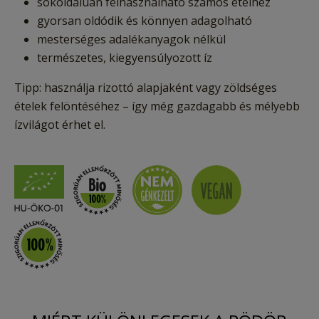
sokoldalúan felhasználható számos ételhez
gyorsan oldódik és könnyen adagolható
mesterséges adalékanyagok nélkül
természetes, kiegyensúlyozott íz
Tipp: használja rizottó alapjaként vagy zöldséges
ételek felöntéséhez – így még gazdagabb és mélyebb
ízvilágot érhet el.