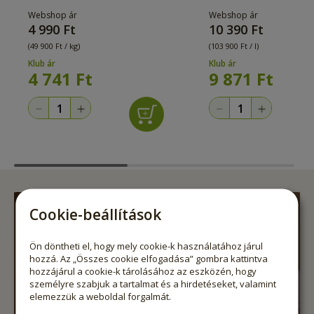
Webshop ár
Webshop ár
4 990 Ft
10 390 Ft
(49 900 Ft / kg)
(103 900 Ft / l)
Klub ár
Klub ár
4 741
Ft
9 871
Ft
Cookie-beállítások
Ön döntheti el, hogy mely cookie-k használatához járul
hozzá. Az „Összes cookie elfogadása” gombra kattintva
hozzájárul a cookie-k tárolásához az eszközén, hogy
személyre szabjuk a tartalmat és a hirdetéseket, valamint
elemezzük a weboldal forgalmát.