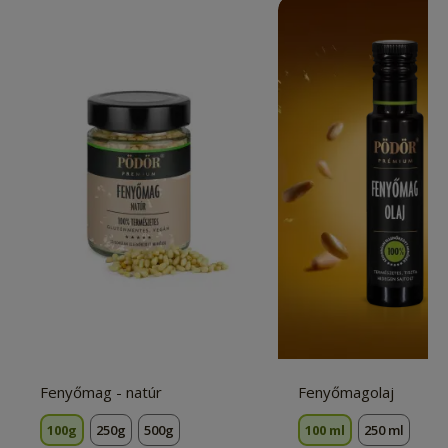
Fenyőmag - natúr
Fenyőmagolaj
100g
250g
500g
100 ml
250 ml