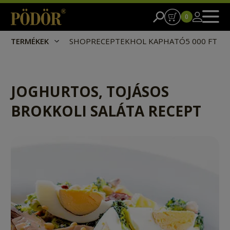
0
TERMÉKEK
SHOP
RECEPTEK
HOL KAPHATÓ
5 000 FT I
JOGHURTOS, TOJÁSOS
BROKKOLI SALÁTA RECEPT