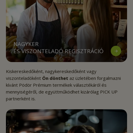
NAGYKER
ÉS VISZONTELADÓ REGISZTRÁCIÓ
Kiskereskedőként, nagykereskedőként vagy
viszonteladóként
Ön dönthet
az üzletében forgalmazni
kívánt Pödör Prémium termékek választékáról és
mennyiségéről, de együttműködhet kizárólag PICK UP
partnerként is.