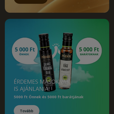
ÉRDEMES MÁSOKNAK
IS AJÁNLANIA!
5000 ft Önnek
és
5000 ft barátjának
Tovább