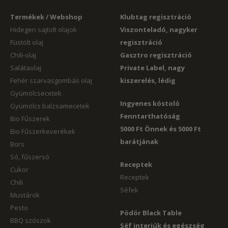
Termékek / Webshop
Klubtag regisztráció
Hidegen sajtolt olajok
Viszonteladó, nagyker
Füstölt olaj
regisztráció
Chili-olaj
Gasztro regisztráció
Salátaolaj
Private Label, nagy
Fehér szarvasgombás olaj
kiszerelés, lédig
Gyümölcsecetek
Ingyenes kóstoló
Gyümölcs balzsamecetek
Fenntarthatóság
Bio Fűszerek
5000 Ft Önnek és 5000 Ft
Bio Fűszerkeverékek
barátjának
Bors
Só, fűszersó
Receptek
Cukor
Receptek
Chili
Séfek
Mustárok
Pesto
Pödör Black Table
BBQ szószok
Séf interjúk és egészség