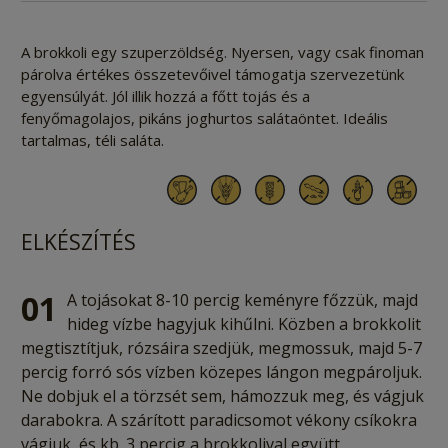
A brokkoli egy szuperzöldség. Nyersen, vagy csak finoman
párolva értékes összetevőivel támogatja szervezetünk
egyensúlyát. Jól illik hozzá a főtt tojás és a
fenyőmagolajos, pikáns joghurtos salátaöntet. Ideális
tartalmas, téli saláta.
ELKÉSZÍTÉS
01
A tojásokat 8-10 percig keményre főzzük, majd
hideg vízbe hagyjuk kihűlni. Közben a brokkolit
megtisztítjuk, rózsáira szedjük, megmossuk, majd 5-7
percig forró sós vízben közepes lángon megpároljuk.
Ne dobjuk el a törzsét sem, hámozzuk meg, és vágjuk
darabokra. A szárított paradicsomot vékony csíkokra
vágjuk, és kb. 3 percig a brokkolival együtt