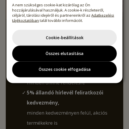
A nem szükséges cookie-kat kizárólag az Ön
hozzájárulásával használjuk. A cookie-k részleteiről,
céljáról, tárolási idejéről és partnereinkről az
Adatkezelési
tájékoztatóban
talál további információt.
LEGYEN PÖDÖR
Cookie-beállítások
KLUBTAG!
Élvezze az exkluzív előnyöket, különleges
Összes elutasítása
ajánlatokat.
Összes cookie elfogadása
5% azonnali klubtag kedvezmény
minden online rendelésre
5% állandó hírlevél feliratkozói
kedvezmény,
minden kedvezményen felül, akciós
termékekre is