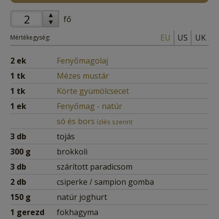
▲
fő
▼
EU
US
UK
Mértékegység:
2
ek
Fenyőmagolaj
1
tk
Mézes mustár
1
tk
Körte gyümölcsecet
1
ek
Fenyőmag - natúr
só és bors
ízlés szerint
3
db
tojás
300
g
brokkoli
3
db
szárított paradicsom
2
db
csiperke / sampion gomba
150
g
natúr joghurt
1
gerezd
fokhagyma