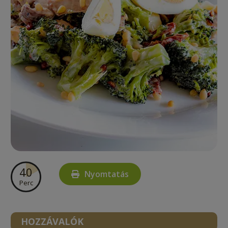
40
Nyomtatás
Perc
HOZZÁVALÓK