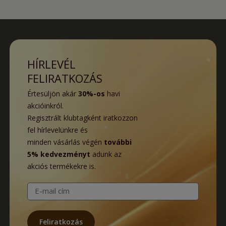
HÍRLEVÉL
FELIRATKOZÁS
Értesüljön akár
30%-os
havi
akcióinkról.
Regisztrált klubtagként iratkozzon
fel hírlevelünkre és
minden vásárlás végén
további
5% kedvezményt
adunk az
akciós termékekre is.
E-mail cím
Feliratkozás