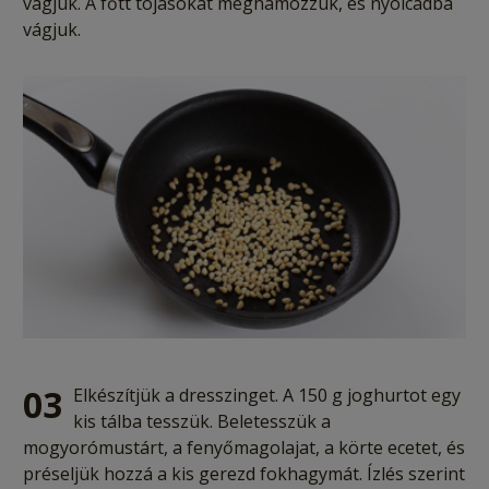
vágjuk. A főtt tojásokat meghámozzuk, és nyolcadba
vágjuk.
03
Elkészítjük a dresszinget. A 150 g joghurtot egy
kis tálba tesszük. Beletesszük a
mogyorómustárt, a fenyőmagolajat, a körte ecetet, és
préseljük hozzá a kis gerezd fokhagymát. Ízlés szerint