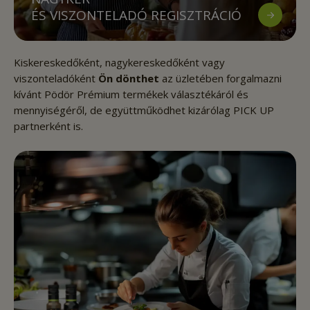
ÉS VISZONTELADÓ REGISZTRÁCIÓ
Kiskereskedőként, nagykereskedőként vagy
viszonteladóként
Ön dönthet
az üzletében forgalmazni
kívánt Pödör Prémium termékek választékáról és
mennyiségéről, de együttműködhet kizárólag PICK UP
partnerként is.