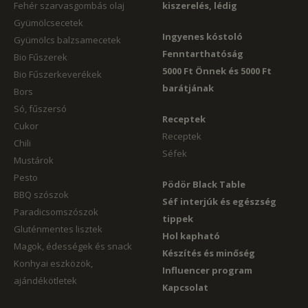
Fehér szarvasgombás olaj
kiszerelés, lédig
Gyümölcsecetek
Ingyenes kóstoló
Gyümölcs balzsamecetek
Fenntarthatóság
Bio Fűszerek
5000 Ft Önnek és 5000 Ft
Bio Fűszerkeverékek
barátjának
Bors
Só, fűszersó
Receptek
Cukor
Receptek
Chili
Séfek
Mustárok
Pesto
Pödör Black Table
BBQ szószok
Séf interjúk és egészség
Paradicsomszószok
tippek
Gluténmentes lisztek
Hol kapható
Magok, édességek és snack
Készítés és minőség
Konhyai eszközök,
Influencer program
ajándékötletek
Kapcsolat