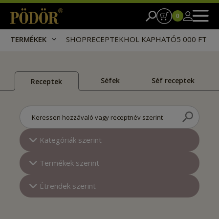
0
TERMÉKEK
SHOP
RECEPTEK
HOL KAPHATÓ
5 000 FT I
Séfek
Séf receptek
Receptek
Keressen hozzávaló vagy receptnév szerint
Kategóriák szerint
Termékek szerint
Étrendek szerint