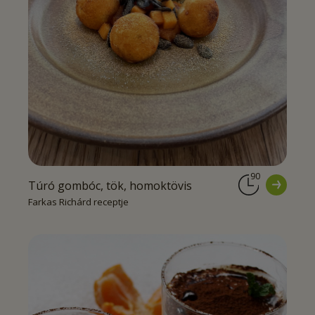
90
Túró gombóc, tök, homoktövis
Farkas Richárd receptje