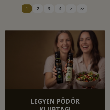
1
2
3
4
>
>>
LEGYEN PÖDÖR
KLUBTAG!