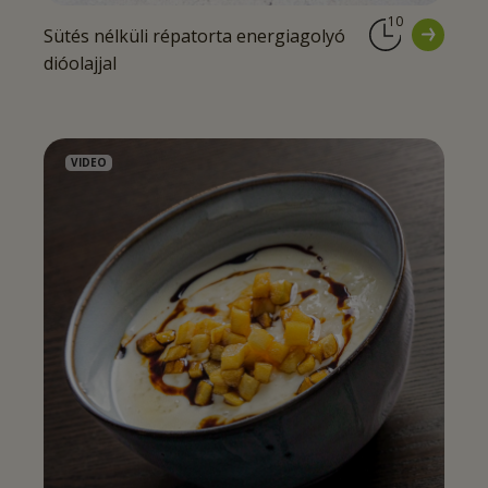
10
Sütés nélküli répatorta energiagolyó
dióolajjal
VIDEO