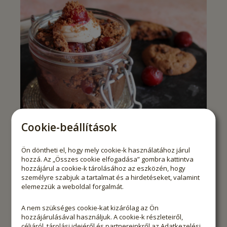
Cookie-beállítások
Ön döntheti el, hogy mely cookie-k használatához járul
20
hozzá. Az „Összes cookie elfogadása” gombra kattintva
Lúdláb pohárkrém recept
hozzájárul a cookie-k tárolásához az eszközén, hogy
Hadarik Rita receptje
személyre szabjuk a tartalmat és a hirdetéseket, valamint
elemezzük a weboldal forgalmát.
A nem szükséges cookie-kat kizárólag az Ön
hozzájárulásával használjuk. A cookie-k részleteiről,
céljáról, tárolási idejéről és partnereinkről az
Adatkezelési