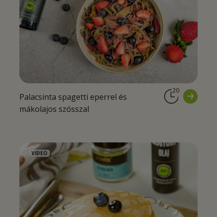
20
Palacsinta spagetti eperrel és
mákolajos szósszal
VIDEO