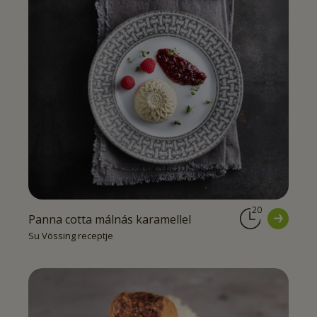
20
Panna cotta málnás karamellel
Su Vössing receptje