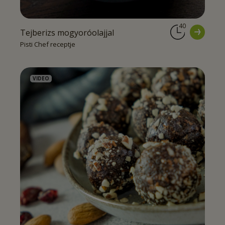
40
Tejberizs mogyoróolajjal
Pisti Chef receptje
VIDEO