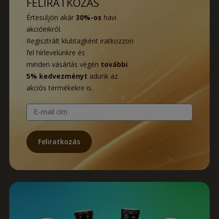
FELIRATKOZÁS
Értesüljön akár
30%-os
havi
akcióinkról.
Regisztrált klubtagként iratkozzon
fel hírlevelünkre és
minden vásárlás végén
további
5% kedvezményt
adunk az
akciós termékekre is.
E-mail cím
Feliratkozás