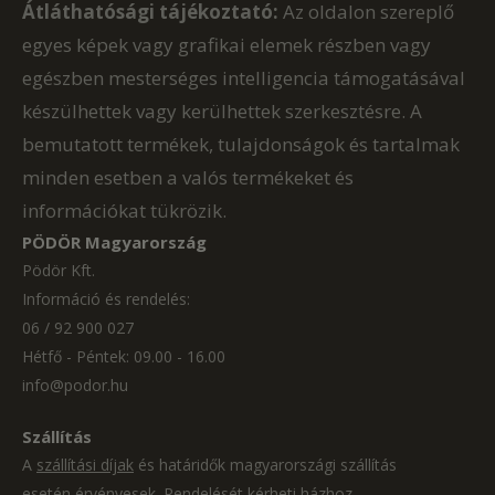
Átláthatósági tájékoztató:
Az oldalon szereplő
egyes képek vagy grafikai elemek részben vagy
egészben mesterséges intelligencia támogatásával
készülhettek vagy kerülhettek szerkesztésre. A
bemutatott termékek, tulajdonságok és tartalmak
minden esetben a valós termékeket és
információkat tükrözik.
PÖDÖR Magyarország
Pödör Kft.
Információ és rendelés:
06 / 92 900 027
Hétfő - Péntek: 09.00 - 16.00
info@podor.hu
Szállítás
A
szállítási díjak
és határidők magyarországi szállítás
esetén érvényesek. Rendelését kérheti házhoz,