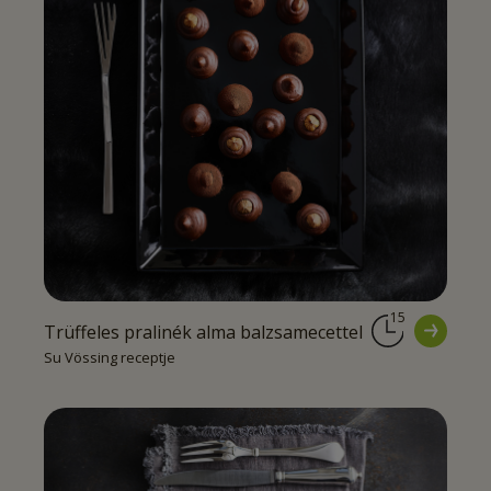
15
Trüffeles pralinék alma balzsamecettel
Su Vössing receptje