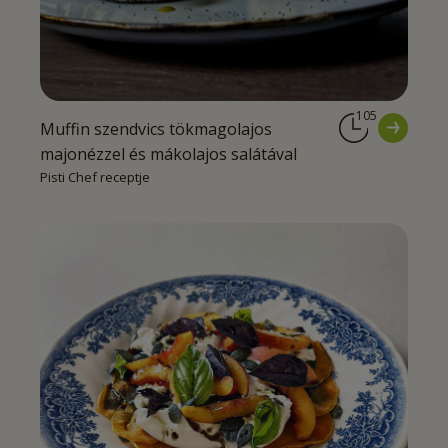
105
Muffin szendvics tökmagolajos
majonézzel és mákolajos salátával
Pisti Chef receptje