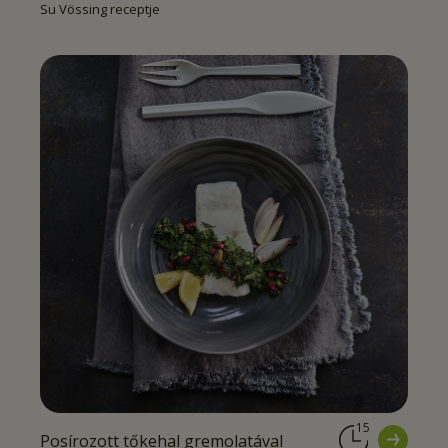
Su Vössing receptje
15
Posírozott tőkehal gremolatával