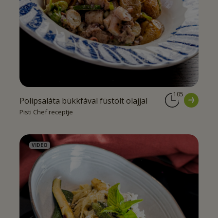
105
Polipsaláta bükkfával füstölt olajjal
Pisti Chef receptje
VIDEO