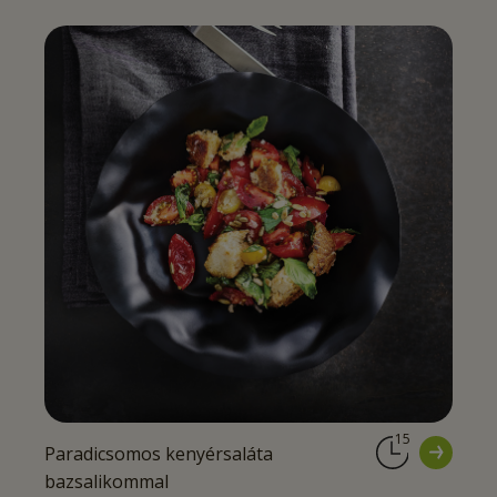
15
Paradicsomos kenyérsaláta
bazsalikommal