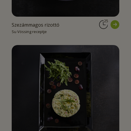
25
Szezámmagos rizottó
Su Vössing receptje