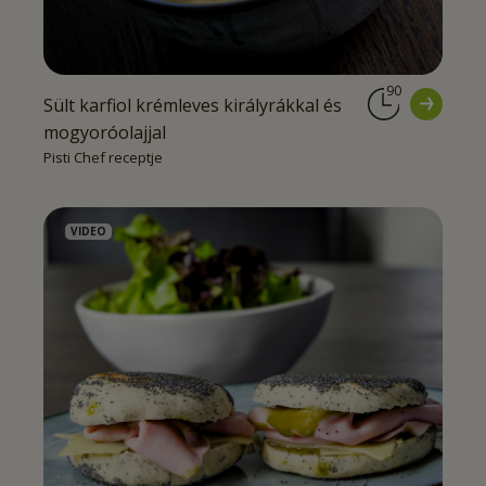
90
Sült karfiol krémleves királyrákkal és
mogyoróolajjal
Pisti Chef receptje
VIDEO