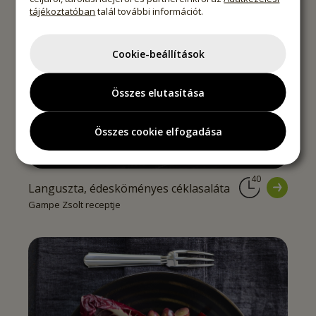
tájékoztatóban
talál további információt.
Cookie-beállítások
Összes elutasítása
Összes cookie elfogadása
40
Languszta, édesköményes céklasaláta
Gampe Zsolt receptje