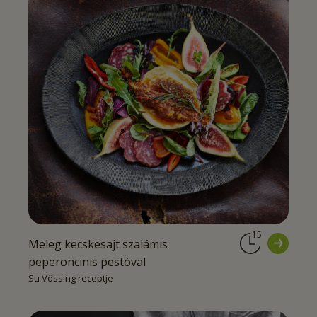
15
Meleg kecskesajt szalámis
peperoncinis pestóval
Su Vössing receptje