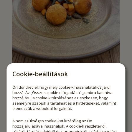
Cookie-beállítások
90
Túró gombóc, tök, homoktövis
Farkas Richárd receptje
Ön döntheti el, hogy mely cookie-k használatához járul
hozzá. Az „Összes cookie elfogadása” gombra kattintva
hozzájárul a cookie-k tárolásához az eszközén, hogy
személyre szabjuk a tartalmat és a hirdetéseket, valamint
elemezzük a weboldal forgalmát.
A nem szükséges cookie-kat kizárólag az Ön
hozzájárulásával használjuk. A cookie-k részleteiről,
céljáról, tárolási idejéről és partnereinkről az
Adatkezelési