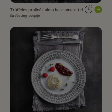
15
Trüffeles pralinék alma balzsamecettel
Su Vössing receptje