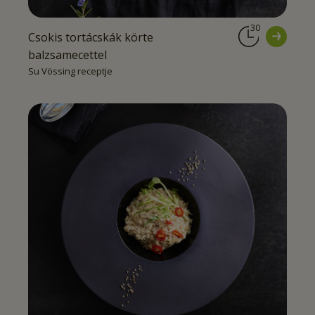
30
Csokis tortácskák körte
balzsamecettel
Su Vössing receptje