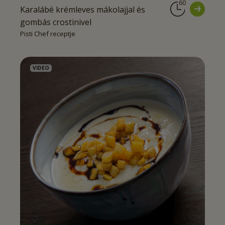
60
Karalábé krémleves mákolajjal és
gombás crostinivel
Pisti Chef receptje
VIDEO