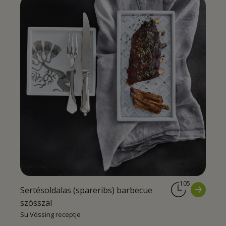
105
Sertésoldalas (spareribs) barbecue
szósszal
Su Vössing receptje