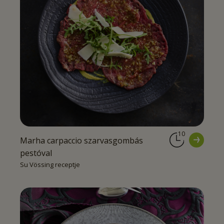
10
Marha carpaccio szarvasgombás
pestóval
Su Vössing receptje