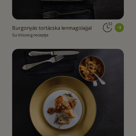
32
Burgonyás tortácska lenmagolajjal
Su Vössing receptje