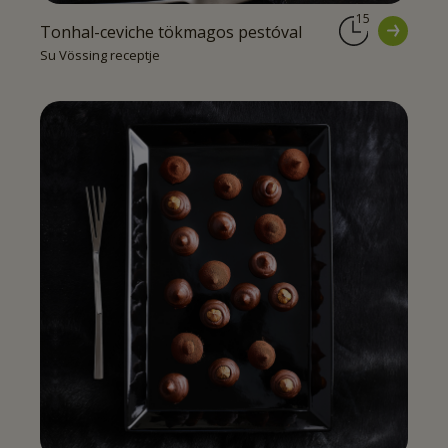
15
Tonhal-ceviche tökmagos pestóval
Su Vössing receptje