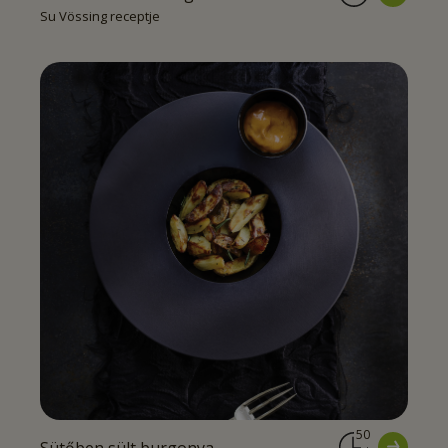
Su Vössing receptje
50