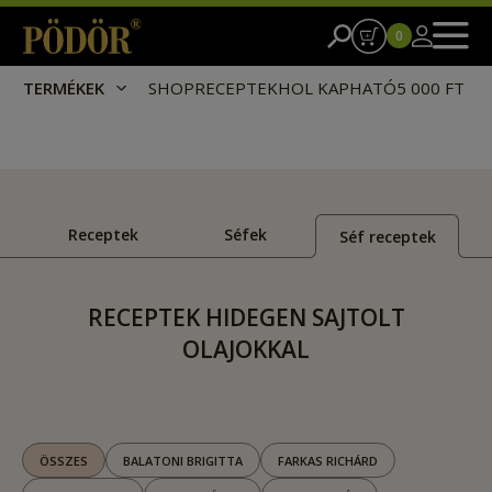
0
TERMÉKEK
SHOP
RECEPTEK
HOL KAPHATÓ
5 000 FT I
Receptek
Séfek
Séf receptek
RECEPTEK HIDEGEN SAJTOLT
OLAJOKKAL
ÖSSZES
BALATONI BRIGITTA
FARKAS RICHÁRD