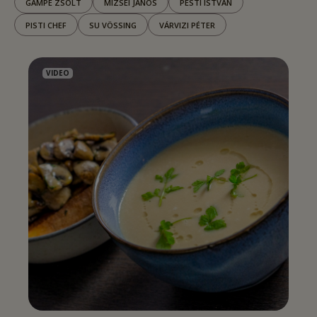
GAMPE ZSOLT
MIZSEI JÁNOS
PESTI ISTVÁN
PISTI CHEF
SU VÖSSING
VÁRVIZI PÉTER
VIDEO