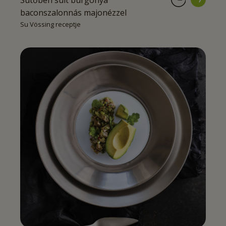
Sütőben sült burgonya
baconszalonnás majonézzel
Su Vössing receptje