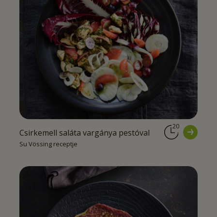
20
Csirkemell saláta vargánya pestóval
Su Vössing receptje