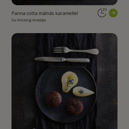
20
Panna cotta málnás karamellel
Su Vössing receptje