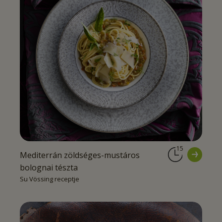
15
Mediterrán zöldséges-mustáros
bolognai tészta
Su Vössing receptje